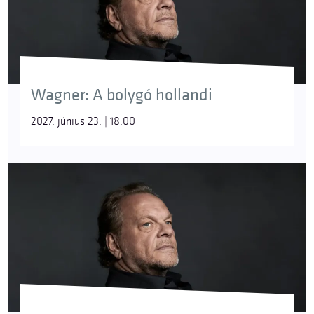
A hattyú Lohengrin csónakját húzza; a titokzatos,
nem evilági eredet jelképe. Az opera legvégén
visszaváltozik Elza halottnak hitt öccsévé, akit
Ortrud varázslata tartott fogva.
Wagner: A bolygó hollandi
kísértethajó
[A bolygó hollandi]
2027. június 23. | 18:00
Az örök bolyongásra ítélt Hollandi átok sújtotta
hajója, mely szerencsétlenséget hoz mindenkire, aki
találkozik vele. A babona szerint kapitánya
megesküdött az ördögnek, hogy megkerüli a
Jóreménység-fokát viharban is, még ha az
örökkévalóságig kell is hajóznia. Büntetésül arra
kárhoztatott, hogy az idők végezetéig a tengereket
járja. Wagner operájában hétévente kiköthet: ha
talál egy nőt, aki hűségével megváltja, megtörik az
átok.