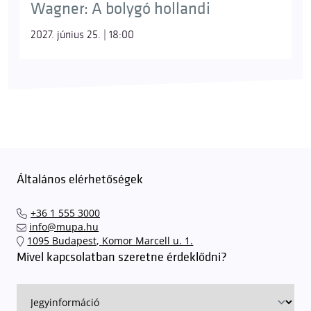
Wagner: A bolygó hollandi
Kovácsdal
[Ring]
2027. június 25. | 18:00
A címszereplő énekli a
Siegfried
1. felvonásában,
miközben apja széttört kardját, a Notungot
kovácsolja, hogy azzal legyőzhesse a kincset őrző
sárkányt.
Általános elérhetőségek
+36 1 555 3000
info@mupa.hu
1095 Budapest, Komor Marcell u. 1.
ködsisak
Mivel kapcsolatban szeretne érdeklődni?
[Ring]
Varázserejű tárgy, amely lehetővé teszi viselőjének,