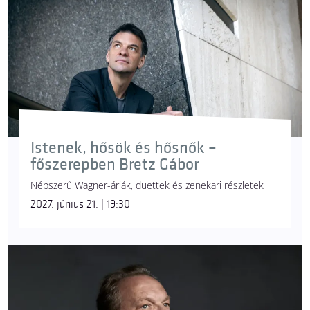
kérdést – felfedi kilétét: ő Parsifal fia, a Szent Grál
lovagja.
gyűrű
[Ring]
A Rajna aranyából készült varázserejű gyűrű, amely
korlátlan hatalmat ad viselőjének. A totális hatalom
jelképe – de átok ül rajta.
Istenek, hősök és hősnők –
főszerepben Bretz Gábor
Népszerű Wagner-áriák, duettek és zenekari részletek
2027. június 21. | 19:30
hattyú
[Lohengrin]