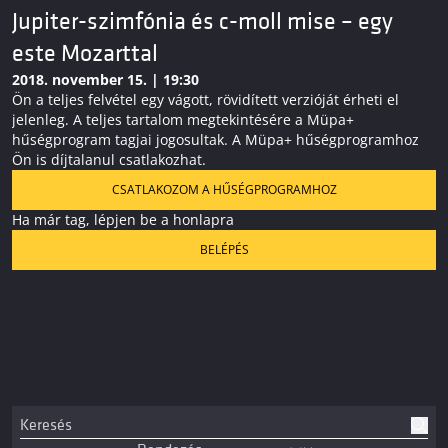
Jupiter-szimfónia és c-moll mise – egy
este Mozarttal
2018. november 15. | 19:30
Ön a teljes felvétel egy vágott, rövidített verzióját érheti el
jelenleg. A teljes tartalom megtekintésére a Müpa+
hűségprogram tagjai jogosultak. A Müpa+ hűségprogramhoz
Ön is díjtalanul csatlakozhat.
CSATLAKOZOM A HŰSÉGPROGRAMHOZ
Ha már tag, lépjen be a honlapra
BELÉPÉS