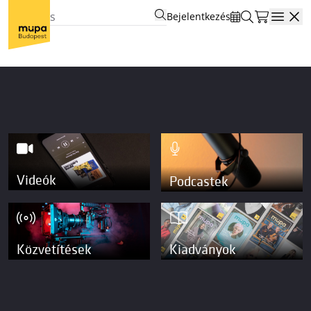
Bejelentkezés
Open
Videók
Podcastek
Közvetítések
Kiadványok