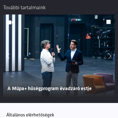
További tartalmaink
A Müpa+ hűségprogram évadzáró estje
Általános elérhetőségek