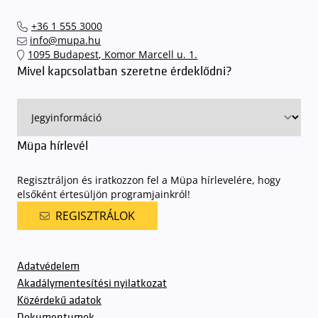
+36 1 555 3000
info@mupa.hu
1095 Budapest, Komor Marcell u. 1.
Mivel kapcsolatban szeretne érdeklődni?
Müpa hírlevél
Regisztráljon és iratkozzon fel a Müpa hírlevelére, hogy
elsőként értesüljön programjainkról!
REGISZTRÁLOK
Adatvédelem
Akadálymentesítési nyilatkozat
Közérdekű adatok
Dokumentumok