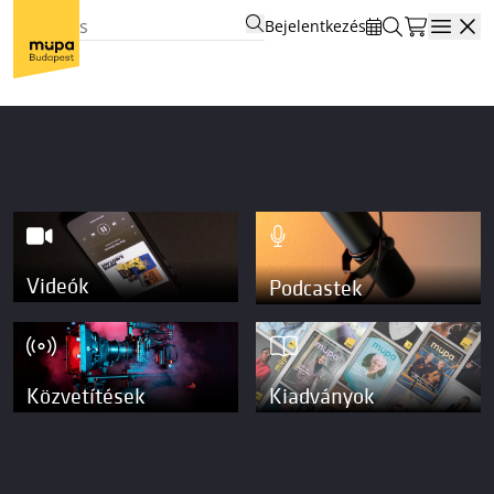
Bejelentkezés
Open
Videók
Podcastek
Közvetítések
Kiadványok