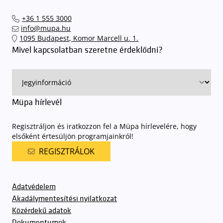
+36 1 555 3000
info@mupa.hu
1095 Budapest, Komor Marcell u. 1.
Mivel kapcsolatban szeretne érdeklődni?
Müpa hírlevél
Regisztráljon és iratkozzon fel a Müpa hírlevelére, hogy
elsőként értesüljön programjainkról!
REGISZTRÁLOK
Adatvédelem
Akadálymentesítési nyilatkozat
Közérdekű adatok
Dokumentumok