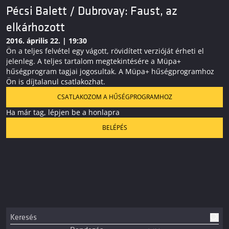
Pécsi Balett / Dubrovay: Faust, az
elkárhozott
2016. április 22. | 19:30
Ön a teljes felvétel egy vágott, rövidített verzióját érheti el
jelenleg. A teljes tartalom megtekintésére a Müpa+
hűségprogram tagjai jogosultak. A Müpa+ hűségprogramhoz
Ön is díjtalanul csatlakozhat.
CSATLAKOZOM A HŰSÉGPROGRAMHOZ
Ha már tag, lépjen be a honlapra
BELÉPÉS