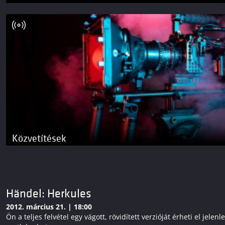
Közvetítések
Händel: Herkules
2012. március 21. | 18:00
Ön a teljes felvétel egy vágott, rövidített verzióját érheti el j