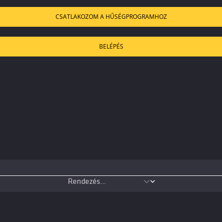
CSATLAKOZOM A HŰSÉGPROGRAMHOZ
BELÉPÉS