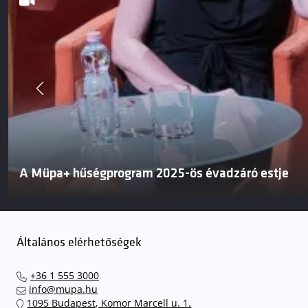
A Müpa+ hűségprogram 2025-ös évadzáró estje
Általános elérhetőségek
+36 1 555 3000
info@mupa.hu
1095 Budapest, Komor Marcell u. 1.