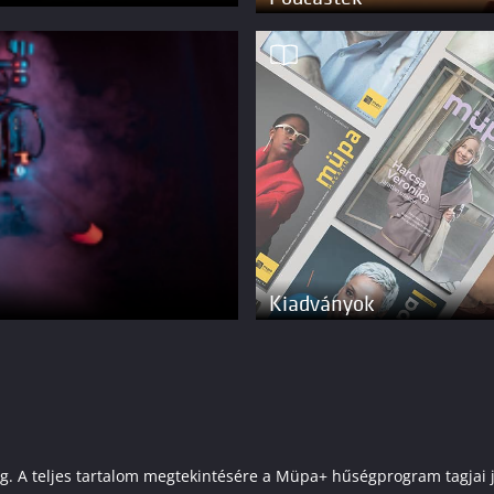
Kiadványok
elenleg. A teljes tartalom megtekintésére a Müpa+ hűségprogram tagj