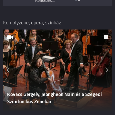
Komolyzene, opera, színház
Kovács Gergely, Jeongheon Nam és a Szegedi
Szimfonikus Zenekar