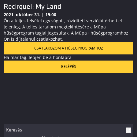
Recirquel: My Land
2021. október 31. | 19:00
Ön a teljes felvétel egy vágott, rövidített verzióját érheti el
jelenleg. A teljes tartalom megtekintésére a Müpa+
hűségprogram tagjai jogosultak. A Müpa+ hűségprogramhoz
Ön is díjtalanul csatlakozhat.
CSATLAKOZOM A HŰSÉGPROGRAMHOZ
Ha már tag, lépjen be a honlapra
BELÉPÉS