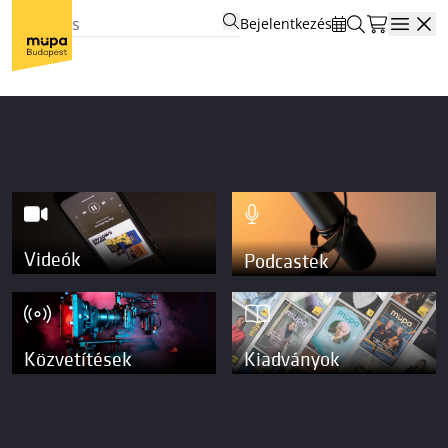
Bejelentkezés
Open
Videók
Podcastek
Közvetítések
Kiadványok