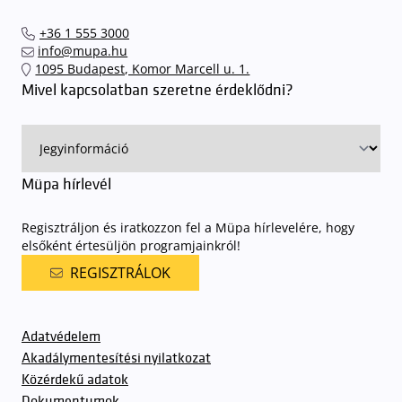
+36 1 555 3000
info@mupa.hu
1095 Budapest, Komor Marcell u. 1.
Mivel kapcsolatban szeretne érdeklődni?
Müpa hírlevél
Regisztráljon és iratkozzon fel a Müpa hírlevelére, hogy
elsőként értesüljön programjainkról!
REGISZTRÁLOK
Adatvédelem
Akadálymentesítési nyilatkozat
Közérdekű adatok
Dokumentumok