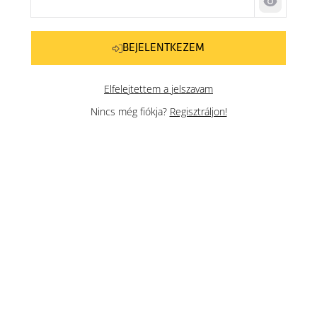
Jelszó me
BEJELENTKEZEM
Elfelejtettem a jelszavam
Nincs még fiókja?
Regisztráljon!