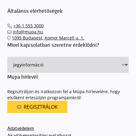
Általános elérhetőségek
+36 1 555 3000
info@mupa.hu
1095 Budapest, Komor Marcell u. 1.
Mivel kapcsolatban szeretne érdeklődni?
Müpa hírlevél
Regisztráljon és iratkozzon fel a Müpa hírlevelére, hogy
elsőként értesüljön programjainkról!
REGISZTRÁLOK
Adatvédelem
Akadálymentesítési nyilatkozat