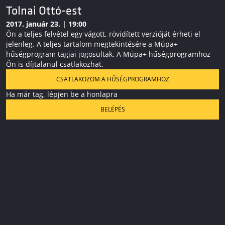
Tolnai Ottó-est
2017. január 23. | 19:00
Ön a teljes felvétel egy vágott, rövidített verzióját érheti el
jelenleg. A teljes tartalom megtekintésére a Müpa+
hűségprogram tagjai jogosultak. A Müpa+ hűségprogramhoz
Ön is díjtalanul csatlakozhat.
CSATLAKOZOM A HŰSÉGPROGRAMHOZ
Ha már tag, lépjen be a honlapra
BELÉPÉS