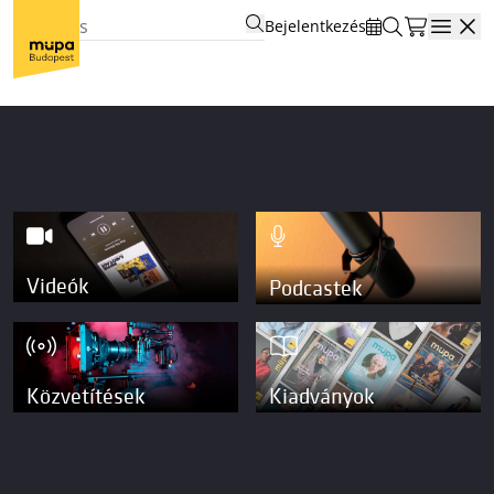
Bejelentkezés
Open
Videók
Podcastek
Közvetítések
Kiadványok