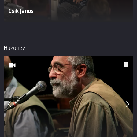
Csík János
Húzónév