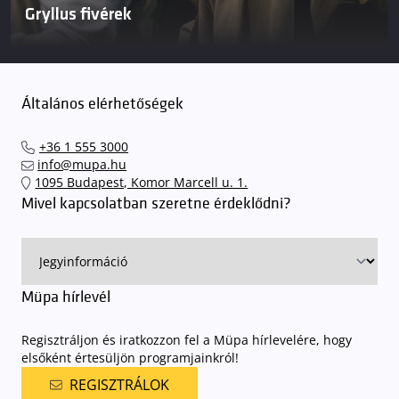
Gryllus fivérek
Általános elérhetőségek
+36 1 555 3000
info@mupa.hu
1095 Budapest, Komor Marcell u. 1.
Mivel kapcsolatban szeretne érdeklődni?
Müpa hírlevél
Regisztráljon és iratkozzon fel a Müpa hírlevelére, hogy
elsőként értesüljön programjainkról!
REGISZTRÁLOK