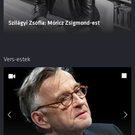
Szilágyi Zsófia: Móricz Zsigmond-est
Vers-estek