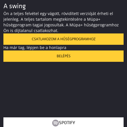
A swing
Ön a teljes felvétel egy vágott, rövidített verzióját érheti el
jelenleg. A teljes tartalom megtekintésére a Müpa+
hűségprogram tagjai jogosultak. A Müpa+ hűségprogramhoz
Ön is díjtalanul csatlakozhat.
CSATLAKOZOM A HŰSÉGPROGRAMHOZ
Ha már tag, lépjen be a honlapra
BELÉPÉS
SPOTIFY