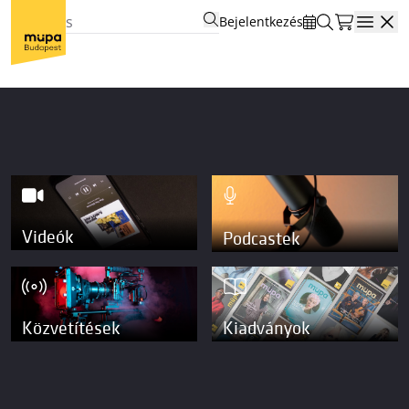
Bejelentkezés
Open
Videók
Podcastek
Közvetítések
Kiadványok