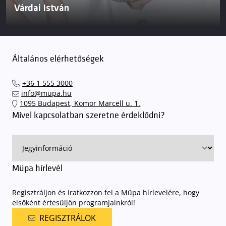
Várdai István
Általános elérhetőségek
+36 1 555 3000
info@mupa.hu
1095 Budapest, Komor Marcell u. 1.
Mivel kapcsolatban szeretne érdeklődni?
Müpa hírlevél
Regisztráljon és iratkozzon fel a Müpa hírlevelére, hogy
elsőként értesüljön programjainkról!
REGISZTRÁLOK