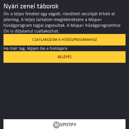
Nyári zenei táborok
Ön a teljes felvétel egy vágott, rövidített verzióját érheti el
jelenleg. A teljes tartalom megtekintésére a Müpa+
hűségprogram tagjai jogosultak. A Müpa+ hűségprogramhoz
Ön is díjtalanul csatlakozhat.
CSATLAKOZOM A HŰSÉGPROGRAMHOZ
Ha már tag, lépjen be a honlapra
BELÉPÉS
SPOTIFY