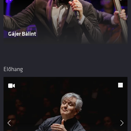
Gájer Bálint
Előhang