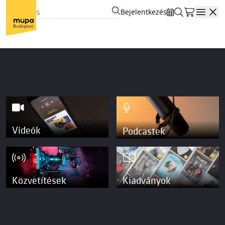
Bejelentkezés
Open
Videók
Podcastek
Közvetítések
Kiadványok