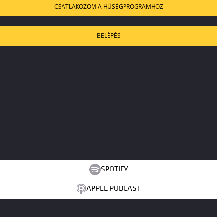
CSATLAKOZOM A HŰSÉGPROGRAMHOZ
BELÉPÉS
SPOTIFY
APPLE PODCAST