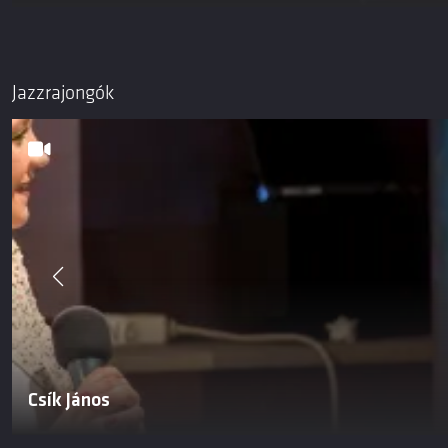
Jazzrajongók
Csík János