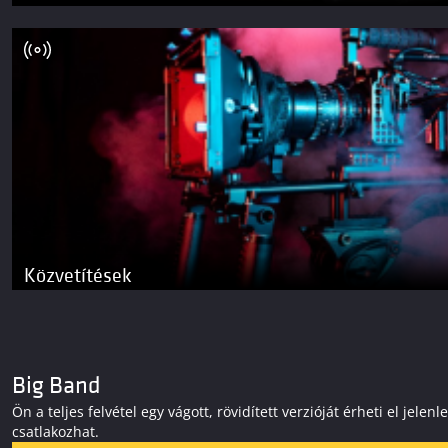
Közvetítések
Big Band
Ön a teljes felvétel egy vágott, rövidített verzióját érheti el j
csatlakozhat.