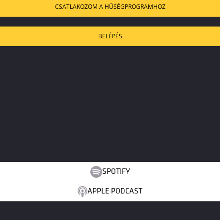
CSATLAKOZOM A HŰSÉGPROGRAMHOZ
BELÉPÉS
SPOTIFY
APPLE PODCAST