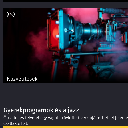
Közvetítések
Gyerekprogramok és a jazz
Ön a teljes felvétel egy vágott, rövidített verzióját érheti el j
csatlakozhat.