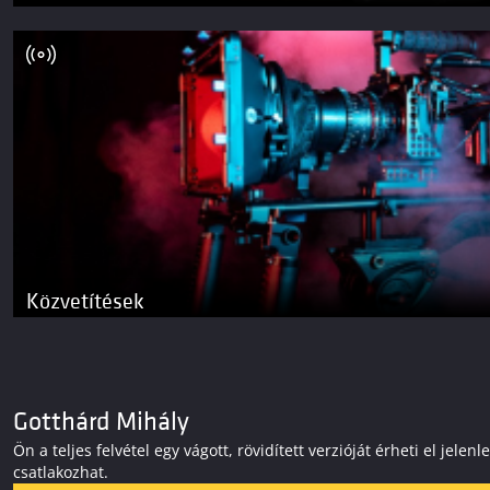
Közvetítések
Gotthárd Mihály
Ön a teljes felvétel egy vágott, rövidített verzióját érheti el j
csatlakozhat.