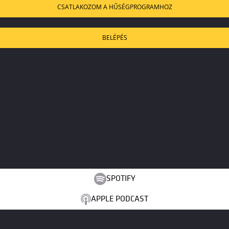
CSATLAKOZOM A HŰSÉGPROGRAMHOZ
BELÉPÉS
SPOTIFY
APPLE PODCAST