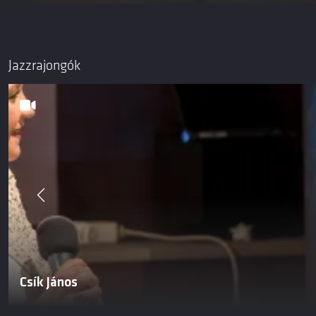
Jazzrajongók
Csík János