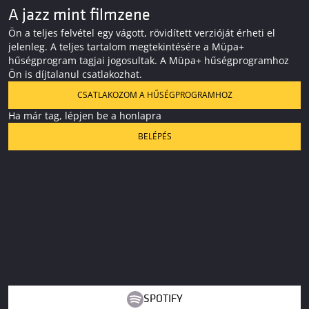
A jazz mint filmzene
Ön a teljes felvétel egy vágott, rövidített verzióját érheti el
jelenleg. A teljes tartalom megtekintésére a Müpa+
hűségprogram tagjai jogosultak. A Müpa+ hűségprogramhoz
Ön is díjtalanul csatlakozhat.
CSATLAKOZOM A HŰSÉGPROGRAMHOZ
Ha már tag, lépjen be a honlapra
BELÉPÉS
SPOTIFY