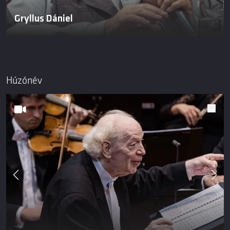
Gryllus Dániel
Húzónév