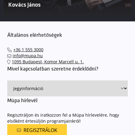
Kovács János
Általános elérhetőségek
+36 1 555 3000
info@mupa.hu
1095 Budapest, Komor Marcell u. 1.
Mivel kapcsolatban szeretne érdeklődni?
Müpa hírlevél
Regisztráljon és iratkozzon fel a Müpa hírlevelére, hogy
elsőként értesüljön programjainkról!
REGISZTRÁLOK