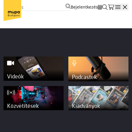
Bejelentkezés
Open
Videók
Podcastek
Közvetítések
Kiadványok