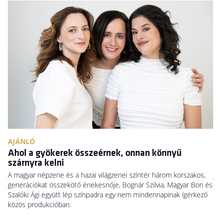
AJÁNLÓ
A
Ahol a gyökerek összeérnek, onnan könnyű
N
szárnyra kelni
Há
A magyar népzene és a hazai világzenei színtér három korszakos,
Ja
generációkat összekötő énekesnője, Bognár Szilvia, Magyar Bori és
Sw
Szalóki Ági együtt lép színpadra egy nem mindennapinak ígérkező
ho
közös produkcióban.