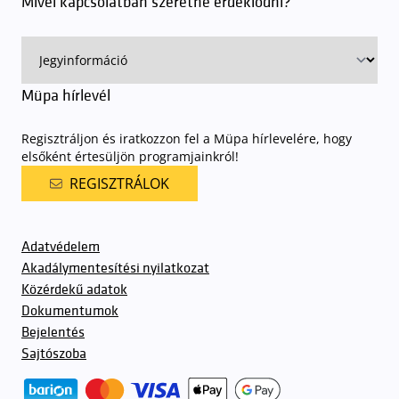
Mivel kapcsolatban szeretne érdeklődni?
Müpa hírlevél
Regisztráljon és iratkozzon fel a Müpa hírlevelére, hogy
elsőként értesüljön programjainkról!
REGISZTRÁLOK
Adatvédelem
Akadálymentesítési nyilatkozat
Közérdekű adatok
Dokumentumok
Bejelentés
Sajtószoba