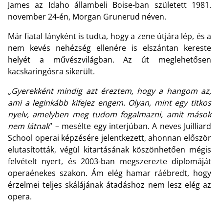
James az Idaho állambeli Boise-ban született 1981.
november 24-én, Morgan Grunerud néven.
Már fiatal lányként is tudta, hogy a zene útjára lép, és a
nem kevés nehézség ellenére is elszántan kereste
helyét a művészvilágban. Az út meglehetősen
kacskaringósra sikerült.
„Gyerekként mindig azt éreztem, hogy a hangom az,
ami a leginkább kifejez engem. Olyan, mint egy titkos
nyelv, amelyben meg tudom fogalmazni, amit mások
nem látnak
” – mesélte egy interjúban. A neves Juilliard
School operai képzésére jelentkezett, ahonnan először
elutasították, végül kitartásának köszönhetően mégis
felvételt nyert, és 2003-ban megszerezte diplomáját
operaénekes szakon. Ám elég hamar ráébredt, hogy
érzelmei teljes skálájának átadáshoz nem lesz elég az
opera.