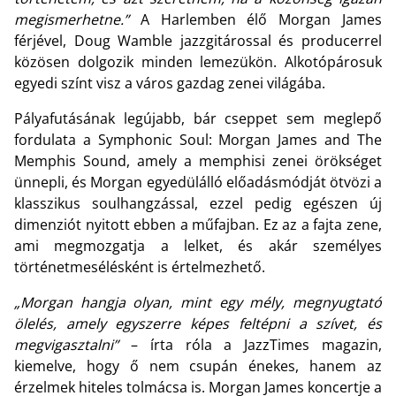
megismerhetne.”
A Harlemben élő Morgan James
férjével, Doug Wamble jazzgitárossal és producerrel
közösen dolgozik minden lemezükön. Alkotópárosuk
egyedi színt visz a város gazdag zenei világába.
Pályafutásának legújabb, bár cseppet sem meglepő
fordulata a Symphonic Soul: Morgan James and The
Memphis Sound, amely a memphisi zenei örökséget
ünnepli, és Morgan egyedülálló előadásmódját ötvözi a
klasszikus soulhangzással, ezzel pedig egészen új
dimenziót nyitott ebben a műfajban. Ez az a fajta zene,
ami megmozgatja a lelket, és akár személyes
történetmesélésként is értelmezhető.
„Morgan hangja olyan, mint egy mély, megnyugtató
ölelés, amely egyszerre képes feltépni a szívet, és
megvigasztalni”
– írta róla a JazzTimes magazin,
kiemelve, hogy ő nem csupán énekes, hanem az
érzelmek hiteles tolmácsa is. Morgan James koncertje a