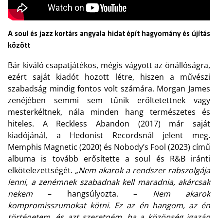
A soul és jazz kortárs angyala hidat épít hagyomány és újítás
között
Bár kiváló csapatjátékos, mégis vágyott az önállóságra,
ezért saját kiadót hozott létre, hiszen a művészi
szabadság mindig fontos volt számára. Morgan James
zenéjében semmi sem tűnik erőltetettnek vagy
mesterkéltnek, nála minden hang természetes és
hiteles. A Reckless Abandon (2017) már saját
kiadójánál, a Hedonist Recordsnál jelent meg.
Memphis Magnetic (2020) és Nobody’s Fool (2023) című
albuma is tovább erősítette a soul és R&B iránti
elkötelezettségét.
„Nem akarok a rendszer rabszolgája
lenni, a zenémnek szabadnak kell maradnia, akárcsak
nekem
– hangsúlyozta. –
Nem akarok
kompromisszumokat kötni. Ez az én hangom, az én
történetem, és azt szeretném, ha a közönség igazán