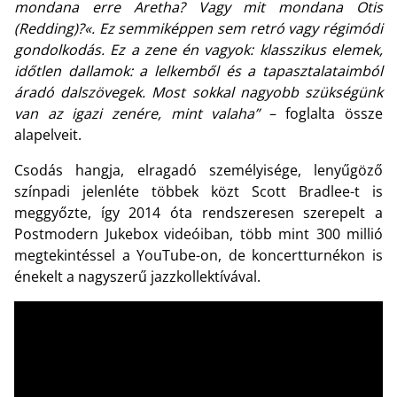
mondana erre Aretha? Vagy mit mondana Otis
(Redding)?«. Ez semmiképpen sem retró vagy régimódi
gondolkodás. Ez a zene én vagyok: klasszikus elemek,
időtlen dallamok: a lelkemből és a tapasztalataimból
áradó dalszövegek. Most sokkal nagyobb szükségünk
van az igazi zenére, mint valaha”
– foglalta össze
alapelveit.
Csodás hangja, elragadó személyisége, lenyűgöző
színpadi jelenléte többek közt Scott Bradlee-t is
meggyőzte, így 2014 óta rendszeresen szerepelt a
Postmodern Jukebox videóiban, több mint 300 millió
megtekintéssel a YouTube-on, de koncertturnékon is
énekelt a nagyszerű jazzkollektívával.