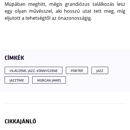
Müpában meghitt, mégis grandiózus találkozás lesz
egy olyan művésszel, aki hosszú utat tett meg, míg
eljutott a tehetségtől az önazonosságig.
CÍMKÉK
VILÁGZENE, JAZZ, KÖNNYŰZENE
PORTRÉ
JAZZ
JAZZTIME
MORGAN JAMES
CIKKAJÁNLÓ