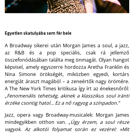
Egyetlen skatulyába sem fér bele
A Broadway sikerei után Morgan James a soul, a jazz,
az R&B és a pop speciális, csak rá jellemző
összefonódásában találta meg önmagát. Olyan hangot
képvisel, amely egyszerre hordozza Aretha Franklin és
Nina Simone örökségét, miközben egyedi, kortárs
energiát áraszt magából – a zeneértők nagy örömére.
A The New York Times kritikusa így írt az énekesnőről:
„Fenomenális tehetség, akinek a klasszikus soul iránti
érzéke csontig hatol… Ez a nő ragyog a színpadon.”
Jazz, opera vagy Broadway-musicalek: Morgan James
mindegyikben otthon van.
„Úgy érzem, a soul része
vagyok. Az alkotói folyamat során ez vezérel: »Mit