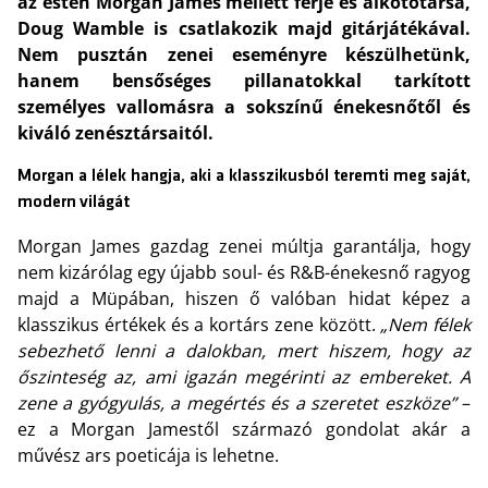
az estén Morgan James mellett férje és alkotótársa,
Doug Wamble is csatlakozik majd gitárjátékával.
Nem pusztán zenei eseményre készülhetünk,
hanem bensőséges pillanatokkal tarkított
személyes vallomásra a sokszínű énekesnőtől és
kiváló zenésztársaitól.
Morgan a lélek hangja, aki a klasszikusból teremti meg saját,
modern világát
Morgan James gazdag zenei múltja garantálja, hogy
nem kizárólag egy újabb soul- és R&B-énekesnő ragyog
majd a Müpában, hiszen ő valóban hidat képez a
klasszikus értékek és a kortárs zene között.
„Nem félek
sebezhető lenni a dalokban, mert hiszem, hogy az
őszinteség az, ami igazán megérinti az embereket. A
zene a gyógyulás, a megértés és a szeretet eszköze”
–
ez a Morgan Jamestől származó gondolat akár a
művész ars poeticája is lehetne.