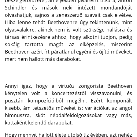
beszélgetőfüzetei, amelyekben javarészt titkára, Anton
Schindler és mások neki intézett mondandóját
olvashatjuk, sajnos a zeneszerző szavait csak elvétve.
Hiba lenne tehát Beethovenre úgy tekintenünk, mint
olyasvalakire, akinek nem is volt szüksége hallásra és
társas érintkezésre ahhoz, hogy alkotni tudjon, pedig
sokáig tartotta magát az elképzelés, miszerint
Beethoven azért írt páratlanul egyéni és újító műveket,
mert nem hallott más darabokat.
Annyi igaz, hogy a virtuóz zongorista Beethoven
kénytelen volt a koncertezéstől visszavonulni, és
pusztán kompozícióiból megélni. Ezért komponált
kisebb, ám tetszetős műveket is: variációkat az angol
himnuszra, skót népdalfeldolgozásokat vagy más,
kottaként kelendő darabokat.
Hogy mennyit hallott élete utolsó tíz évében, azt nehéz