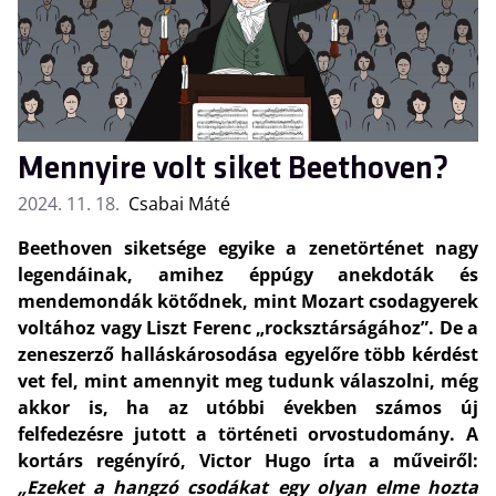
Mennyire volt siket Beethoven?
2024. 11. 18.
Csabai Máté
Beethoven siketsége egyike a zenetörténet nagy
legendáinak, amihez éppúgy anekdoták és
mendemondák kötődnek, mint Mozart csodagyerek
voltához vagy Liszt Ferenc „rocksztárságához”. De a
zeneszerző halláskárosodása egyelőre több kérdést
vet fel, mint amennyit meg tudunk válaszolni, még
akkor is, ha az utóbbi években számos új
felfedezésre jutott a történeti orvostudomány. A
kortárs regényíró, Victor Hugo írta a műveiről:
„Ezeket a hangzó csodákat egy olyan elme hozta