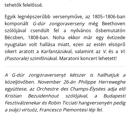
tehetők felelőssé.
Egyik legnépszerűbb versenyműve, az 1805–1806-ban
komponált
G-dúr zongoraverseny
még Beethoven
szólójával csendült fel a nyilvános ősbemutatón
Bécsben, 1808-ban. Noha ekkor már egy évtizede
nyugtalan volt hallása miatt, ezen az estén elsöprő
sikert aratott a
Karfantáziá
val, valamint az
V.
és a
VI.
(Pastorale) szimfóniá
val. Maratoni koncert lehetett!
A G-dúr zongoraversenyt kétszer is hallhatjuk a
közeljövőben. November 26-án Philippe Herreweghe
együttese, az Orchestre des Champs-Élysées adja elő
Kristian Bezuidenhout szólójával, a Budapesti
Fesztiválzenekar és Robin Ticciati hangversenyén pedig
a svájci virtuóz, Francesco Piemontesi lép fel.