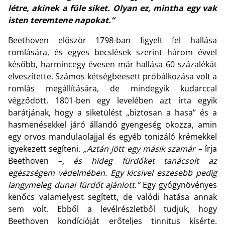
létre, akinek a füle siket. Olyan ez, mintha egy vak
isten teremtene napokat.”
Beethoven először 1798-ban figyelt fel hallása
romlására, és egyes becslések szerint három évvel
később, harmincegy évesen már hallása 60 százalékát
elveszítette. Számos kétségbeesett próbálkozása volt a
romlás megállítására, de mindegyik kudarccal
végződött. 1801-ben egy levelében azt írta egyik
barátjának, hogy a siketülést „biztosan a hasa” és a
hasmenésekkel járó állandó gyengeség okozza, amin
egy orvos mandulaolajjal és egyéb tonizáló krémekkel
igyekezett segíteni.
„Aztán jött egy másik szamár
– írja
Beethoven –
, és hideg fürdőket tanácsolt az
egészségem védelmében. Egy kicsivel eszesebb pedig
langymeleg dunai fürdőt ajánlott.”
Egy gyógynövényes
kenőcs valamelyest segített, de valódi hatása annak
sem volt. Ebből a levélrészletből tudjuk, hogy
Beethoven kondícióját erőteljes tinnitus kísérte.