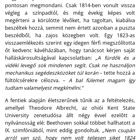
pontosan megmondani. Csak 1814-ben vonult vissza
végleg a színpadtól, és még évekig képes volt
megérteni a körülötte lévőket, ha tagoltan, kiabálva
beszéltek hozzá, semmit nem értett azonban a puszta
beszédből, ha zajos közegben volt. Egy 1823-as
visszaemlékezés szerint egy idegen férfi megszólította
őt kedvenc kávéházában, hogy tanácsot kérjen saját
halláskárosultságával kapcsolatban:
„A fürdők és a
vidéki levegő sok mindenen segít. Csak ne használjon
mechanikus segédeszközöket túl korán
– tette hozzá a
fültölcsérekre célozva. –
A bal fülemet magam így
tudtam valamelyest megkímélni.”
A fentiek alapján életszerűnek tűnik az a feltételezés,
amellyel Theodore Albrecht, az ohiói Kent State
University zenetudósa állt négy évvel ezelőtt a
nyilvánosság elé: Beethoven sokkal többet hallhatott a
IX. szimfóniából, mint eddig gondoltuk.
„Nem csupán
arról van szó, hogy nem volt teljesen siket 1824