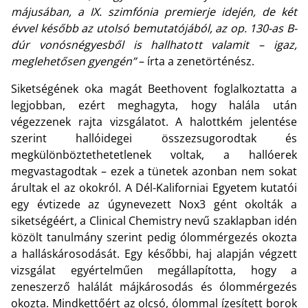
májusában, a IX. szimfónia premierje idején, de két
évvel később az utolsó bemutatójából, az op. 130-as B-
dúr vonósnégyesből is hallhatott valamit – igaz,
meglehetősen gyengén”
– írta a zenetörténész.
Siketségének oka magát Beethovent foglalkoztatta a
legjobban, ezért meghagyta, hogy halála után
végezzenek rajta vizsgálatot. A halottkém jelentése
szerint hallóidegei összezsugorodtak és
megkülönböztethetetlenek voltak, a hallóerek
megvastagodtak – ezek a tünetek azonban nem sokat
árultak el az okokról. A Dél-Kaliforniai Egyetem kutatói
egy évtizede az úgynevezett Nox3 gént okolták a
siketségéért, a Clinical Chemistry nevű szaklapban idén
közölt tanulmány szerint pedig ólommérgezés okozta
a halláskárosodását. Egy későbbi, haj alapján végzett
vizsgálat egyértelműen megállapította, hogy a
zeneszerző halálát májkárosodás és ólommérgezés
okozta. Mindkettőért az olcsó, ólommal ízesített borok