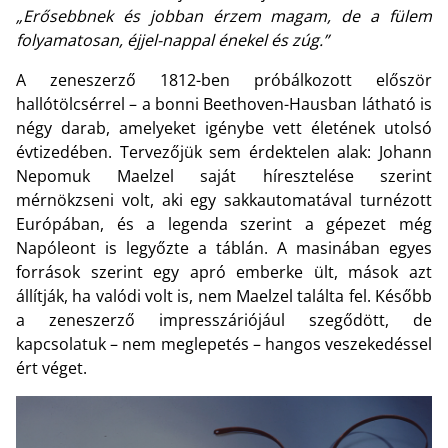
„Erősebbnek és jobban érzem magam, de a fülem
folyamatosan, éjjel-nappal énekel és zúg.”
A zeneszerző 1812-ben próbálkozott először
hallótölcsérrel – a bonni Beethoven-Hausban látható is
négy darab, amelyeket igénybe vett életének utolsó
évtizedében. Tervezőjük sem érdektelen alak: Johann
Nepomuk Maelzel saját híresztelése szerint
mérnökzseni volt, aki egy sakkautomatával turnézott
Európában, és a legenda szerint a gépezet még
Napóleont is legyőzte a táblán. A masinában egyes
források szerint egy apró emberke ült, mások azt
állítják, ha valódi volt is, nem Maelzel találta fel. Később
a zeneszerző impresszáriójául szegődött, de
kapcsolatuk – nem meglepetés – hangos veszekedéssel
ért véget.