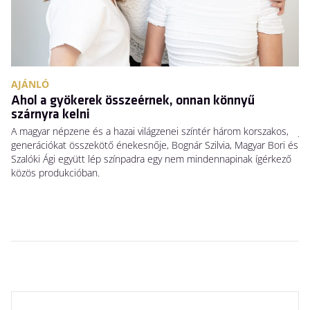
AJÁNLÓ
A
Ahol a gyökerek összeérnek, onnan könnyű
N
szárnyra kelni
Há
A magyar népzene és a hazai világzenei színtér három korszakos,
Ja
generációkat összekötő énekesnője, Bognár Szilvia, Magyar Bori és
Sw
Szalóki Ági együtt lép színpadra egy nem mindennapinak ígérkező
ho
közös produkcióban.