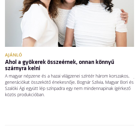
AJÁNLÓ
A
Ahol a gyökerek összeérnek, onnan könnyű
N
szárnyra kelni
Há
A magyar népzene és a hazai világzenei színtér három korszakos,
Ja
generációkat összekötő énekesnője, Bognár Szilvia, Magyar Bori és
Sw
Szalóki Ági együtt lép színpadra egy nem mindennapinak ígérkező
ho
közös produkcióban.