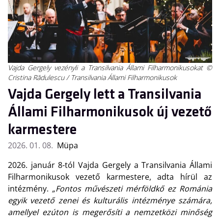
Vajda Gergely vezényli a Transilvania Állami Filharmonikusokat ©
Cristina Rădulescu / Transilvania Állami Filharmonikusok
Vajda Gergely lett a Transilvania
Állami Filharmonikusok új vezető
karmestere
2026. 01. 08.
Müpa
2026. január 8-tól Vajda Gergely a Transilvania Állami
Filharmonikusok vezető karmestere, adta hírül az
intézmény.
„Fontos művészeti mérföldkő ez Románia
egyik vezető zenei és kulturális intézménye számára,
amellyel ezúton is megerősíti a nemzetközi minőség