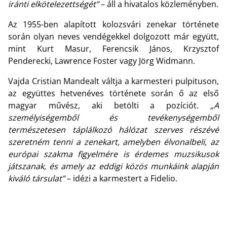
iránti elkötelezettségét”
– áll a hivatalos közleményben.
Az 1955-ben alapított kolozsvári zenekar története
során olyan neves vendégekkel dolgozott már együtt,
mint Kurt Masur, Ferencsik János, Krzysztof
Penderecki, Lawrence Foster vagy Jörg Widmann.
Vajda Cristian Mandealt váltja a karmesteri pulpituson,
az együttes hetvenéves története során ő az első
magyar művész, aki betölti a pozíciót.
„A
személyiségemből és tevékenységemből
természetesen táplálkozó hálózat szerves részévé
szeretném tenni a zenekart, amelyben élvonalbeli, az
európai szakma figyelmére is érdemes muzsikusok
játszanak, és amely az eddigi közös munkáink alapján
kiváló társulat”
– idézi a karmestert a Fidelio.