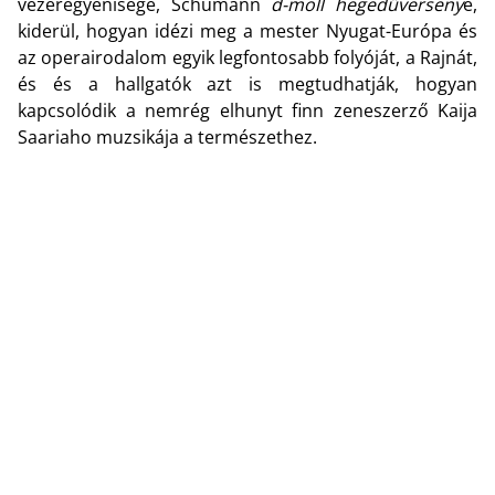
vezéregyénisége, Schumann
d-moll hegedűverseny
e,
kiderül, hogyan idézi meg a mester Nyugat-Európa és
az operairodalom egyik legfontosabb folyóját, a Rajnát,
és és a hallgatók azt is megtudhatják, hogyan
kapcsolódik a nemrég elhunyt finn zeneszerző Kaija
Saariaho muzsikája a természethez.