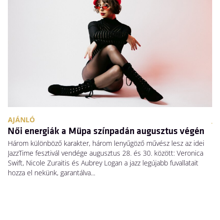
AJÁNLÓ
JE
Női energiák a Müpa színpadán augusztus végén
H
Három különböző karakter, három lenyűgöző művész lesz az idei
El
JazzTime fesztivál vendége augusztus 28. és 30. között: Veronica
me
Swift, Nicole Zuraitis és Aubrey Logan a jazz legújabb fuvallatait
sz
hozza el nekünk, garantálva...
ke