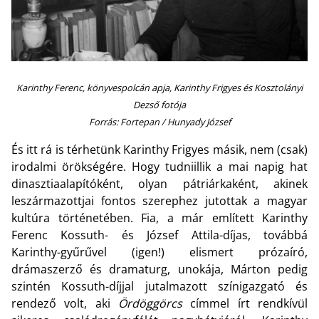
Karinthy Ferenc, könyvespolcán apja, Karinthy Frigyes és Kosztolányi
Dezső fotója
Forrás: Fortepan / Hunyady József
És itt rá is térhetünk Karinthy Frigyes másik, nem (csak)
irodalmi örökségére. Hogy tudniillik a mai napig hat
dinasztiaalapítóként, olyan pátriárkaként, akinek
leszármazottjai fontos szerephez jutottak a magyar
kultúra történetében. Fia, a már említett Karinthy
Ferenc Kossuth- és József Attila-díjas, továbbá
Karinthy-gyűrűvel (igen!) elismert prózaíró,
drámaszerző és dramaturg, unokája, Márton pedig
szintén Kossuth-díjjal jutalmazott színigazgató és
rendező volt, aki
Ördöggörcs
címmel írt rendkívül