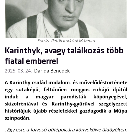
Forrás: Petőfi Irodalmi Múzeum
Karinthyk, avagy találkozás több
fiatal emberrel
2025. 03. 24.
Darida Benedek
A Karinthy család irodalom- és művelődéstörténete
egy sutaképű, feltűnően rongyos ruhájú ifjútól
indul: a magyar parodisták köpönyegével,
skizofréniával és Karinthy-gyűrűvel szegélyezett
históriájuk újabb részletekkel gazdagodik a Müpa
színpadán.
„Egy este a folyosó büfépolcára könyökölve üldögéltem