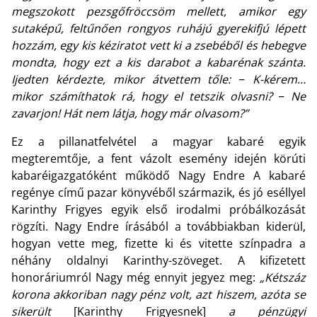
megszokott pezsgőfröccsöm mellett, amikor egy
sutaképű, feltűnően rongyos ruhájú gyerekifjú lépett
hozzám, egy kis kéziratot vett ki a zsebéből és hebegve
mondta, hogy ezt a kis darabot a kabarénak szánta.
Ijedten kérdezte, mikor átvettem tőle: ‒ K-kérem…
mikor számíthatok rá, hogy el tetszik olvasni? ‒ Ne
zavarjon! Hát nem látja, hogy már olvasom?”
Ez a pillanatfelvétel a magyar kabaré egyik
megteremtője, a fent vázolt esemény idején körúti
kabaréigazgatóként működő Nagy Endre A kabaré
regénye című pazar könyvéből származik, és jó eséllyel
Karinthy Frigyes egyik első irodalmi próbálkozását
rögzíti. Nagy Endre írásából a továbbiakban kiderül,
hogyan vette meg, fizette ki és vitette színpadra a
néhány oldalnyi Karinthy-szöveget. A kifizetett
honoráriumról Nagy még ennyit jegyez meg:
„Kétszáz
korona akkoriban nagy pénz volt, azt hiszem, azóta se
sikerült
[Karinthy Frigyesnek]
a pénzügyi