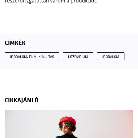
részéről izgatottan várom a produkciót.
CÍMKÉK
IRODALOM, FILM, KIÁLLÍTÁS
LITERÁRIUM
IRODALOM
CIKKAJÁNLÓ