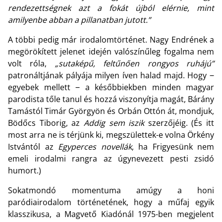
rendezettségnek azt a fokát újból elérnie, mint
amilyenbe abban a pillanatban jutott.”
A többi pedig már irodalomtörténet. Nagy Endrének a
megörökített jelenet idején valószínűleg fogalma nem
volt róla,
„sutaképű, feltűnően rongyos ruhájú”
patronáltjának pályája milyen íven halad majd. Hogy ‒
egyebek mellett ‒ a későbbiekben minden magyar
parodista tőle tanul és hozzá viszonyítja magát, Bárány
Tamástól Timár Györgyön és Orbán Ottón át, mondjuk,
Bödőcs Tiborig, az
Addig sem iszik
szerzőjéig. (És itt
most arra ne is térjünk ki, megszülettek-e volna Örkény
Istvántól az
Egyperces novellák
, ha Frigyesünk nem
emeli irodalmi rangra az úgynevezett pesti zsidó
humort.)
Sokatmondó momentuma amúgy a honi
paródiairodalom történetének, hogy a műfaj egyik
klasszikusa, a Magvető Kiadónál 1975-ben megjelent