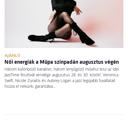
AJÁNLÓ
JE
Női energiák a Müpa színpadán augusztus végén
H
Három különböző karakter, három lenyűgöző művész lesz az idei
El
JazzTime fesztivál vendége augusztus 28. és 30. között: Veronica
me
Swift, Nicole Zuraitis és Aubrey Logan a jazz legújabb fuvallatait
sz
hozza el nekünk, garantálva...
ke