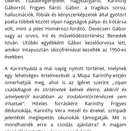
sikeres családregényfélét nagybátyjáról, Karinthy
Gáborról, Frigyes fiáról. Gábor, a tragikus sorsú,
hallucinációk, fóbiák és kényszerképzetek által gyötört
poéta többek között olyan nagyságok pálya- és írótársa
volt, mint a jeles Homérosz-fordító, Devecseri Gábor
vagy az orvos, író és művelődéstörténész Benedek
István. Utóbbi egyébként Gábor kezelőorvosa lett,
amikor Intapusztán skizofréniával kezelték az 1950-es
években.
A
Karinthyáda
a mai napig nyitott történet, melynek
egy lehetséges értelmezését a Müpa Karinthy-estjén
ismerhetjük meg, ahol is az ígéret szerint
„olyan
családtagok és történetek kelnek életre, akikről és
amelyekről korábban az irodalomtörténészek sem
írhattak”
. Hiteles forrásként Karinthy Frigyes
dédunokája, Karinthy Vera mesél és énekel, színpadi
jelenlétét meglepetés ükunokák támogatják. Mit is
mondhatnék erre a csodás ajánlatra? A magam