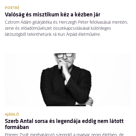
PORTRÉ
Valóság és misztikum kéz a kézben jár
Czitrom Ádám gitárjátéka és Herczegh Péter felolvasásai mentén,
zene és előadóművészet összekapcsolásával különleges
látószögből tekinthetünk rá Kun Árpád életművére.
AJÁNLÓ
Szerb Antal sorsa és legendája eddig nem látott
formában
Prieger Zsolt meghatározó szereplő a magyar zenei életben, de