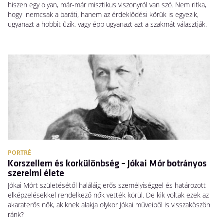
hiszen egy olyan, már-már misztikus viszonyról van szó. Nem ritka,
hogy nemcsak a baráti, hanem az érdeklődési körük is egyezik,
ugyanazt a hobbit űzik, vagy épp ugyanazt azt a szakmát választják.
PORTRÉ
Korszellem és korkülönbség – Jókai Mór botrányos
szerelmi élete
Jókai Mórt születésétől haláláig erős személyiséggel és határozott
elképzelésekkel rendelkező nők vették körül. De kik voltak ezek az
akaraterős nők, akiknek alakja olykor Jókai műveiből is visszaköszön
ránk?