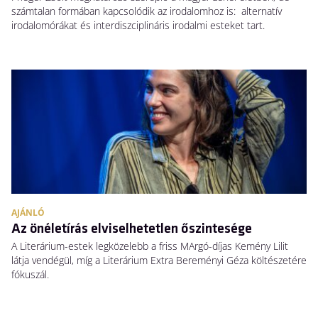
számtalan formában kapcsolódik az irodalomhoz is: alternatív
irodalomórákat és interdiszciplináris irodalmi esteket tart.
AJÁNLÓ
Az önéletírás elviselhetetlen őszintesége
A Literárium-estek legközelebb a friss MArgó-díjas Kemény Lilit
látja vendégül, míg a Literárium Extra Bereményi Géza költészetére
fókuszál.