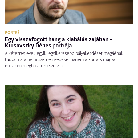
PORTRÉ
Egy visszafogott hang a kiabálás zajában –
Krusovszky Dénes portréja
A kétezres évek egyik legsikeresebb pályakezdését magáénak
tudva mára nemcsak nemzedéke, hanem a kortárs magyar
irodalom meghatározó szerzője.