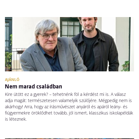
AJÁNLÓ
Nem marad családban
Kire ütött ez a gyerek? – tehetnénk föl a kérdést mi is. A válasz
adja magát: természetesen valamelyik szülőjére. Mégpedig nem is
akárhogy! Arra, hogy az írásművészet anyáról és apáról leány- és
fiúgyermekre öröklődhet tovább, jól ismert, klasszikus iskolapéldák
is léteznek.