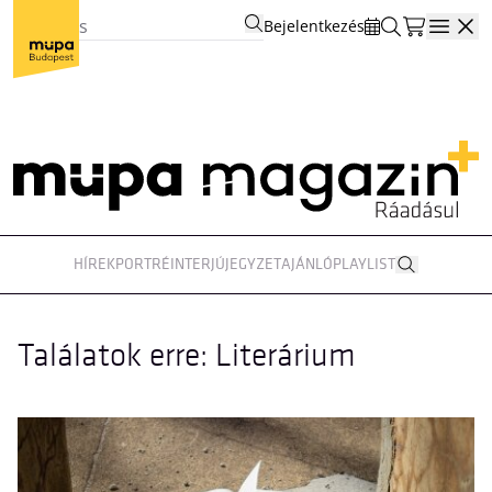
Bejelentkezés
Open
HÍREK
PORTRÉ
INTERJÚ
JEGYZET
AJÁNLÓ
PLAYLIST
Találatok erre: Literárium