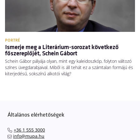
PORTRÉ
Ismerje meg a Literárium-sorozat következő
főszereplőjét, Schein Gábort
Schein Gábor pályája olyan, mint egy kaleidoszkóp, folyton változó
színes üvegdarabjaival. Miből is áll tehát ez a számtalan formájú és
kiterjedésű, sokszínű alkotói világ?
Általános elérhetőségek
+36 1 555 3000
info@mupa.hu