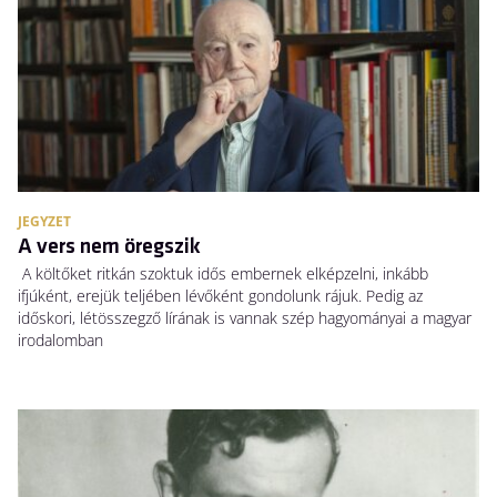
JEGYZET
A vers nem öregszik
A költőket ritkán szoktuk idős embernek elképzelni, inkább
ifjúként, erejük teljében lévőként gondolunk rájuk. Pedig az
időskori, létösszegző lírának is vannak szép hagyományai a magyar
irodalomban