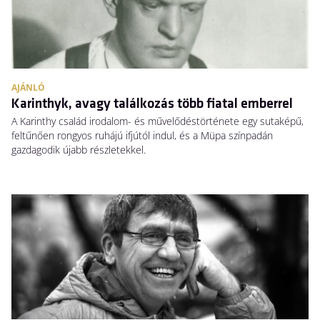
AJÁNLÓ
Karinthyk, avagy találkozás több fiatal emberrel
A Karinthy család irodalom- és művelődéstörténete egy sutaképű,
feltűnően rongyos ruhájú ifjútól indul, és a Müpa színpadán
gazdagodik újabb részletekkel.