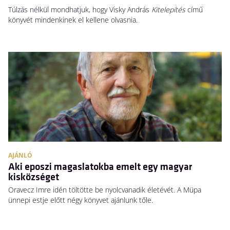
Túlzás nélkül mondhatjuk, hogy Visky András
Kitelepítés
című
könyvét mindenkinek el kellene olvasnia.
AJÁNLÓ
Aki eposzi magaslatokba emelt egy magyar
kisközséget
Oravecz Imre idén töltötte be nyolcvanadik életévét. A Müpa
ünnepi estje előtt négy könyvet ajánlunk tőle.