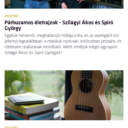
PORTRÉ
Párhuzamos életrajzok - Szilágyi Ákos és Spiró
György
Egyikük hetvenöt, meghatározó műfaja a líra, és az avantgárd szó
jellemzi legtalálóbban, a másikuk nyolcvan, elsősorban prózaíró, és
többnyire realistának mondható. Miért említjük mégis egy lapon
Szilágyi Ákost és Spiró Györgyöt?
JEGYZET