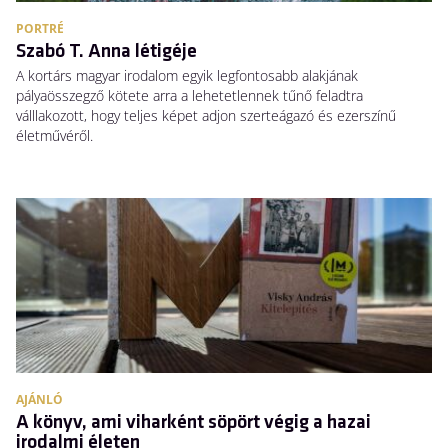
PORTRÉ
Szabó T. Anna létigéje
A kortárs magyar irodalom egyik legfontosabb alakjának
pályaösszegző kötete arra a lehetetlennek tűnő feladtra
válllakozott, hogy teljes képet adjon szerteágazó és ezerszínű
életművéről.
AJÁNLÓ
A könyv, ami viharként söpört végig a hazai
irodalmi életen