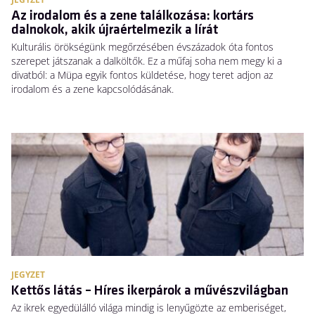
Az irodalom és a zene találkozása: kortárs
dalnokok, akik újraértelmezik a lírát
Kulturális örökségünk megőrzésében évszázadok óta fontos
szerepet játszanak a dalköltők. Ez a műfaj soha nem megy ki a
divatból: a Müpa egyik fontos küldetése, hogy teret adjon az
irodalom és a zene kapcsolódásának.
JEGYZET
Kettős látás – Híres ikerpárok a művészvilágban
Az ikrek egyedülálló világa mindig is lenyűgözte az emberiséget,