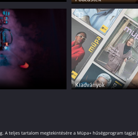
Kiadványok
elenleg. A teljes tartalom megtekintésére a Müpa+ hűségprogram tagj