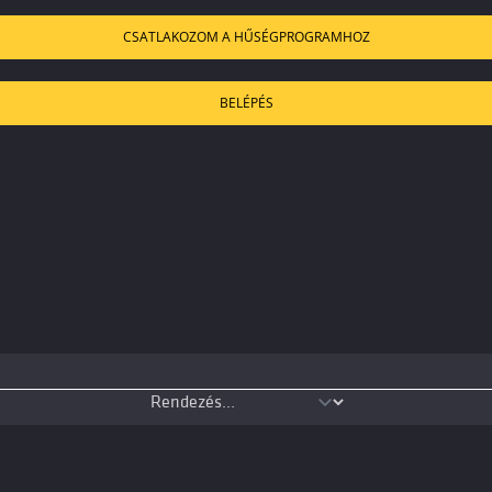
CSATLAKOZOM A HŰSÉGPROGRAMHOZ
BELÉPÉS