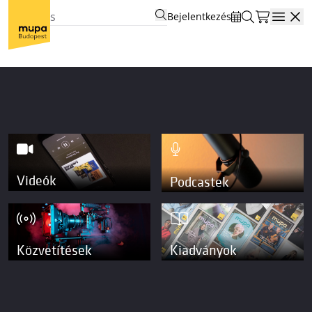
Bejelentkezés
Open
Videók
Podcastek
Közvetítések
Kiadványok