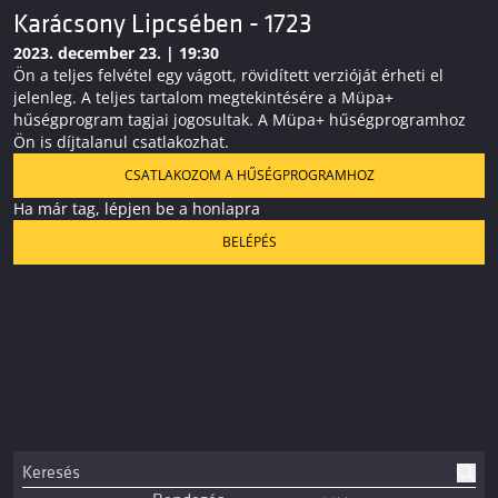
Karácsony Lipcsében - 1723
2023. december 23. | 19:30
Ön a teljes felvétel egy vágott, rövidített verzióját érheti el
jelenleg. A teljes tartalom megtekintésére a Müpa+
hűségprogram tagjai jogosultak. A Müpa+ hűségprogramhoz
Ön is díjtalanul csatlakozhat.
CSATLAKOZOM A HŰSÉGPROGRAMHOZ
Ha már tag, lépjen be a honlapra
BELÉPÉS