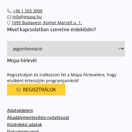
+36 1 555 3000
info@mupa.hu
1095 Budapest, Komor Marcell u. 1.
Mivel kapcsolatban szeretne érdeklődni?
Müpa hírlevél
Regisztráljon és iratkozzon fel a Müpa hírlevelére, hogy
elsőként értesüljön programjainkról!
REGISZTRÁLOK
Adatvédelem
Akadálymentesítési nyilatkozat
Közérdekű adatok
Dokumentumok