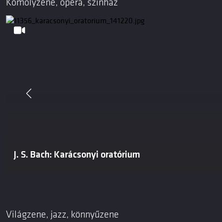
Komolyzene, opera, színház
J. S. Bach: Karácsonyi oratórium
Világzene, jazz, könnyűzene