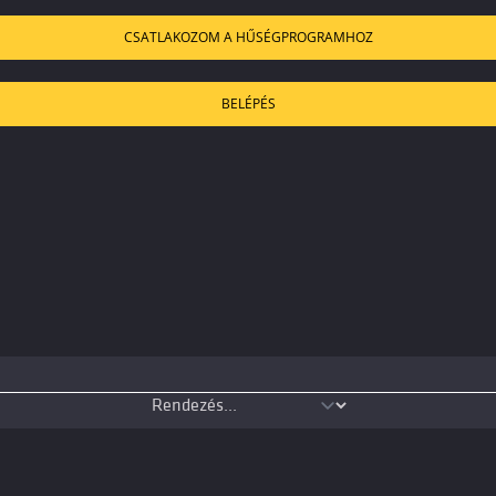
CSATLAKOZOM A HŰSÉGPROGRAMHOZ
BELÉPÉS