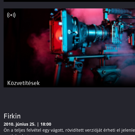
Közvetítések
Firkin
2010. június 25. | 18:00
Ön a teljes felvétel egy vágott, rövidített verzióját érheti el j