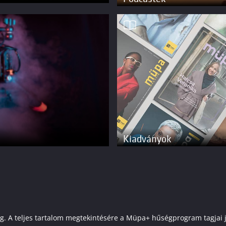
Kiadványok
elenleg. A teljes tartalom megtekintésére a Müpa+ hűségprogram tagj