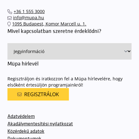
+36 1 555 3000
info@mupa.hu
1095 Budapest, Komor Marcell u. 1.
Mivel kapcsolatban szeretne érdeklődni?
Müpa hírlevél
Regisztráljon és iratkozzon fel a Müpa hírlevelére, hogy
elsőként értesüljön programjainkról!
REGISZTRÁLOK
Adatvédelem
Akadálymentesítési nyilatkozat
Közérdekű adatok
Dokumentumok