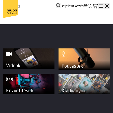
Bejelentkezés
Open
Videók
Podcastek
Közvetítések
Kiadványok