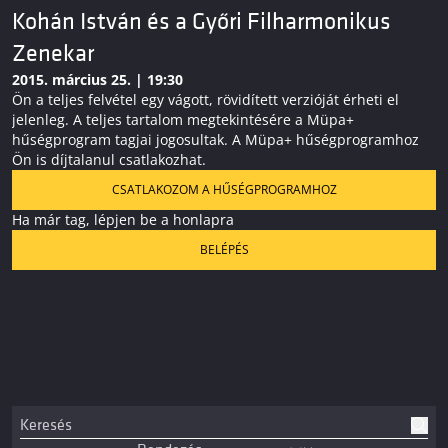
Kohán István és a Győri Filharmonikus
Zenekar
2015. március 25. | 19:30
Ön a teljes felvétel egy vágott, rövidített verzióját érheti el
jelenleg. A teljes tartalom megtekintésére a Müpa+
hűségprogram tagjai jogosultak. A Müpa+ hűségprogramhoz
Ön is díjtalanul csatlakozhat.
CSATLAKOZOM A HŰSÉGPROGRAMHOZ
Ha már tag, lépjen be a honlapra
BELÉPÉS