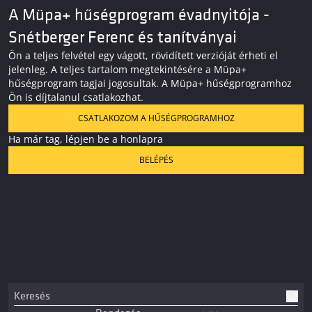
A Müpa+ hűségprogram évadnyitója -
Snétberger Ferenc és tanítványai
Ön a teljes felvétel egy vágott, rövidített verzióját érheti el
jelenleg. A teljes tartalom megtekintésére a Müpa+
hűségprogram tagjai jogosultak. A Müpa+ hűségprogramhoz
Ön is díjtalanul csatlakozhat.
CSATLAKOZOM A HŰSÉGPROGRAMHOZ
Ha már tag, lépjen be a honlapra
BELÉPÉS