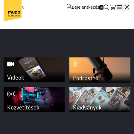
Bejelentkezés
Open
Videók
Podcastek
Közvetítések
Kiadványok