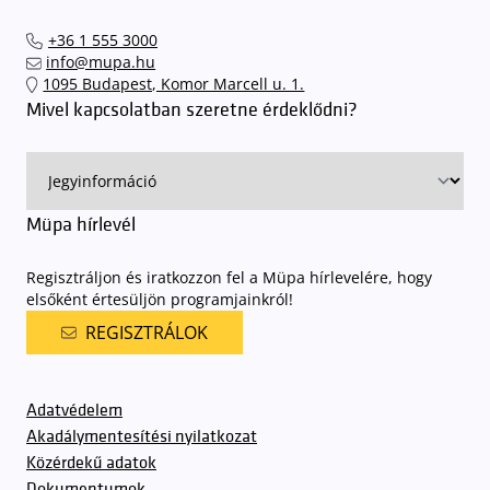
+36 1 555 3000
info@mupa.hu
1095 Budapest, Komor Marcell u. 1.
Mivel kapcsolatban szeretne érdeklődni?
Müpa hírlevél
Regisztráljon és iratkozzon fel a Müpa hírlevelére, hogy
elsőként értesüljön programjainkról!
REGISZTRÁLOK
Adatvédelem
Akadálymentesítési nyilatkozat
Közérdekű adatok
Dokumentumok