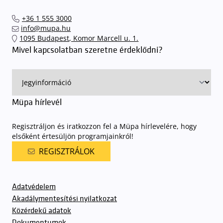
+36 1 555 3000
info@mupa.hu
1095 Budapest, Komor Marcell u. 1.
Mivel kapcsolatban szeretne érdeklődni?
Müpa hírlevél
Regisztráljon és iratkozzon fel a Müpa hírlevelére, hogy
elsőként értesüljön programjainkról!
REGISZTRÁLOK
Adatvédelem
Akadálymentesítési nyilatkozat
Közérdekű adatok
Dokumentumok