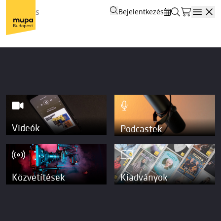
Bejelentkezés
Open
Videók
Podcastek
Közvetítések
Kiadványok