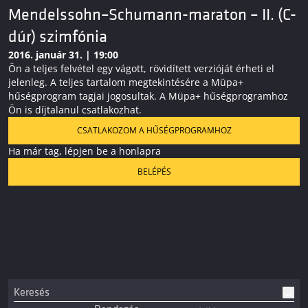
Mendelssohn–Schumann-maraton – II. (C-
dúr) szimfónia
2016. január 31. | 19:00
Ön a teljes felvétel egy vágott, rövidített verzióját érheti el
jelenleg. A teljes tartalom megtekintésére a Müpa+
hűségprogram tagjai jogosultak. A Müpa+ hűségprogramhoz
Ön is díjtalanul csatlakozhat.
CSATLAKOZOM A HŰSÉGPROGRAMHOZ
Ha már tag, lépjen be a honlapra
BELÉPÉS