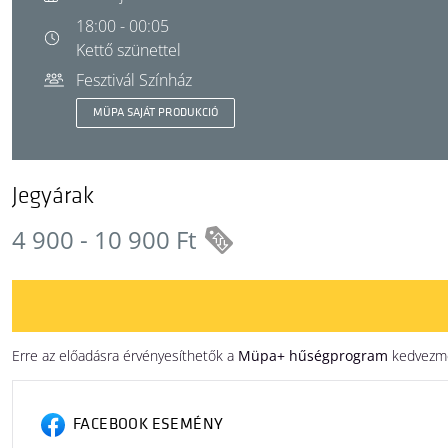
18:00 - 00:05
Kettő szünettel
Fesztivál Színház
MÜPA SAJÁT PRODUKCIÓ
Jegyárak
4 900 - 10 900 Ft
Erre az előadásra érvényesíthetők a
Müpa+ hűségprogram
kedvezmén
FACEBOOK ESEMÉNY