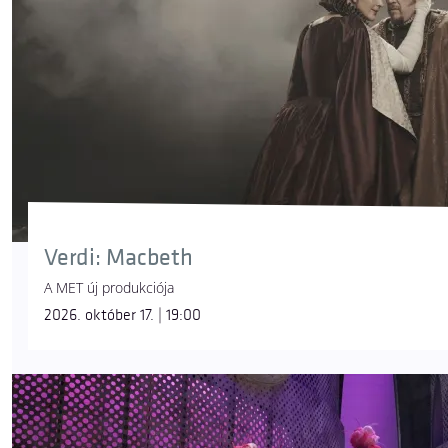
Verdi: Macbeth
A MET új produkciója
2026. október 17. | 19:00