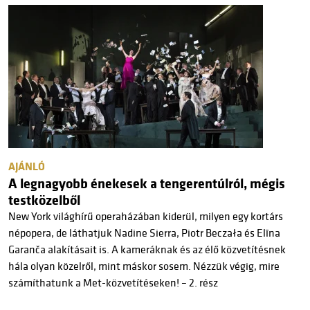
AJÁNLÓ
A legnagyobb énekesek a tengerentúlról, mégis
testközelből
New York világhírű operaházában kiderül, milyen egy kortárs
népopera, de láthatjuk Nadine Sierra, Piotr Beczała és Elīna
Garanča alakításait is. A kameráknak és az élő közvetítésnek
hála olyan közelről, mint máskor sosem. Nézzük végig, mire
számíthatunk a Met-közvetítéseken! – 2. rész