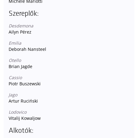
Michele Mariotti
Szereplők:
Desdemona
Ailyn Pérez
Emilia
Deborah Nansteel
Otello
Brian Jagde
Cassio
Piotr Buszewski
Jago
Artur Ruciński
Lodovico
Vitalij Kowaljow
Alkotók: