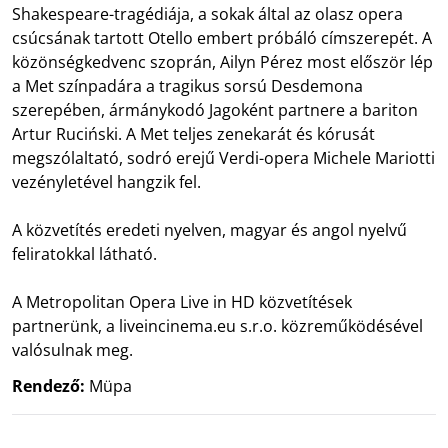
Shakespeare-tragédiája, a sokak által az olasz opera
csúcsának tartott Otello embert próbáló címszerepét. A
közönségkedvenc szoprán, Ailyn Pérez most először lép
a Met színpadára a tragikus sorsú Desdemona
szerepében, ármánykodó Jagoként partnere a bariton
Artur Ruciński. A Met teljes zenekarát és kórusát
megszólaltató, sodró erejű Verdi-opera Michele Mariotti
vezényletével hangzik fel.
A közvetítés eredeti nyelven, magyar és angol nyelvű
feliratokkal látható.
A Metropolitan Opera Live in HD közvetítések
partnerünk, a liveincinema.eu s.r.o. közreműködésével
valósulnak meg.
Rendező:
Müpa