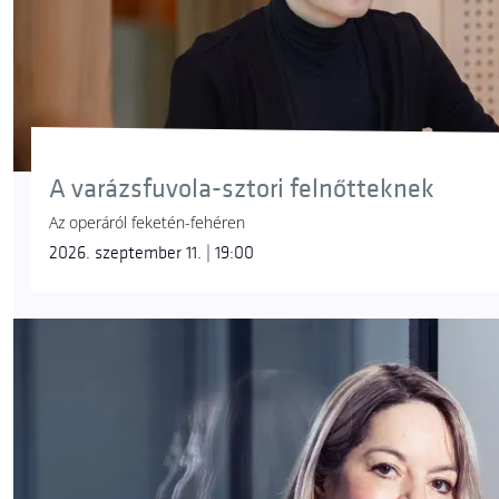
A varázsfuvola-sztori felnőtteknek
Az operáról feketén-fehéren
2026. szeptember 11. | 19:00