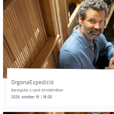
OrgonaExpedíció
Barangolás a sípok birodalmában
2026. október 19. | 18:00