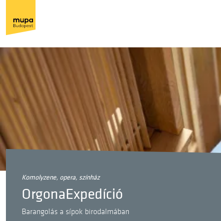
komolyzene, opera, színház
OrgonaExpedíció
Barangolás a sípok birodalmában