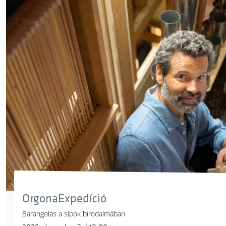
OrgonaExpedíció
Barangolás a sípok birodalmában