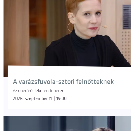
A varázsfuvola-sztori felnőtteknek
Az operáról feketén-fehéren
2026. szeptember 11. | 19:00