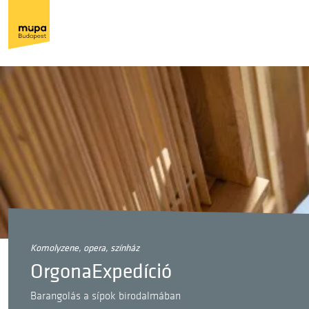
komolyzene, opera, színház
OrgonaExpedíció
Barangolás a sípok birodalmában