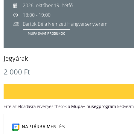
2026. október 19. hétfő
18:00 - 19:00
Bartók Béla Nemzeti Hangversenyterem
MÜPA SAJÁT PRODUKCIÓ
Jegyárak
2 000 Ft
Erre az előadásra érvényesíthetők a
Müpa+ hűségprogram
kedvezmén
NAPTÁRBA MENTÉS