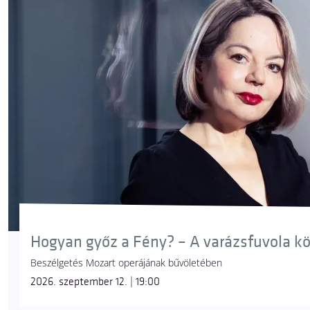
Hogyan győz a Fény? – A varázsfuvola k
Beszélgetés Mozart operájának bűvöletében
2026. szeptember 12. | 19:00