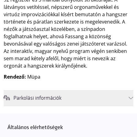
látványos vetítéssel, népszerű orgonaművekkel és
virtuóz improvizációkkal kísért bemutatón a hangszer
története és páratlan szerkezete is megelevenedik. A
nézők a játszóasztal közelében, a színpadon
foglalhatnak helyet, ahová Fassang a közönség
bevonásával egy valóságos zenei játszóteret varázsol.
Az interaktív, magyar nyelvű program végén senkiben
sem marad kétely afelől, hogy miért is nevezik az
orgonát a hangszerek királynőjének.
Rendező:
Müpa
Parkolási információk
Felhívjuk látogatóink figyelmét, hogy abban az esetben, amikor a
Müpa mélygarázsa és kültéri parkolója teljes kapacitással működik,
érkezéskor megnövekedett várakozási idővel érdemes kalkulálni. Ezt
Általános elérhetőségek
elkerülendő,
azt javasoljuk kedves közönségünknek, induljanak