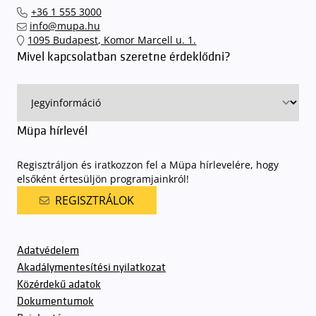
el hozzánk időben, hogy
gyorsan és zökkenőmentesen
+36 1 555 3000
találhassák meg a legideálisabb parkolóhelyet és
kényelmesen
info@mupa.hu
érkezhessenek meg előadásainkra
. A Müpa mélygarázsában a
1095 Budapest, Komor Marcell u. 1.
sorompókat rendszámfelismerő automatika nyitja.
A parkolás
Mivel kapcsolatban szeretne érdeklődni?
ingyenes azon vendégeink számára, akik egy aznapi fizetős
előadásra belépőjeggyel rendelkeznek
. A Müpa parkolási
rendjének részletes leírása
elérhető itt
.
Müpa hírlevél
Regisztráljon és iratkozzon fel a Müpa hírlevelére, hogy
elsőként értesüljön programjainkról!
REGISZTRÁLOK
Adatvédelem
Akadálymentesítési nyilatkozat
Közérdekű adatok
Dokumentumok