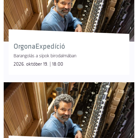
OrgonaExpedíció
Barangolás a sípok birodalmában
2026. október 19. | 18:00