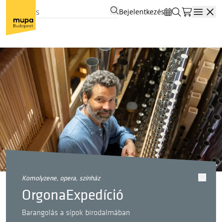
Bejelentkezés
Open
komolyzene, opera, színház
OrgonaExpedíció
Barangolás a sípok birodalmában