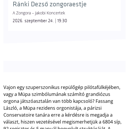
Ránki Dezső zongoraestje
A Zongora – Jakobi Koncertek
2026. szeptember 24. | 19:30
Vajon egy szuperszonikus repülőgép pilótafülkéjében,
vagy a Müpa szimbólumának számító grandiózus
orgona játszóasztalán van több kapcsoló? Fassang
László, a Müpa rezidens orgonistája, a párizsi
Conservatoire tanára erre a kérdésre is megadja a
választ, hiszen vezetésével megismerhetjük a 6804 síp,
92 regiszter és 5 manuál bonyolult struktúráját. A