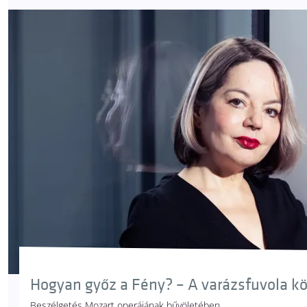
Hogyan győz a Fény? – A varázsfuvola k
Beszélgetés Mozart operájának bűvöletében