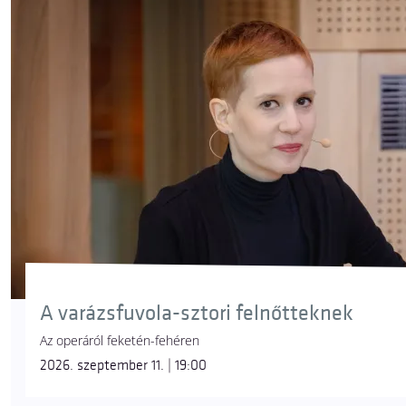
A varázsfuvola-sztori felnőtteknek
Az operáról feketén-fehéren
2026. szeptember 11. | 19:00