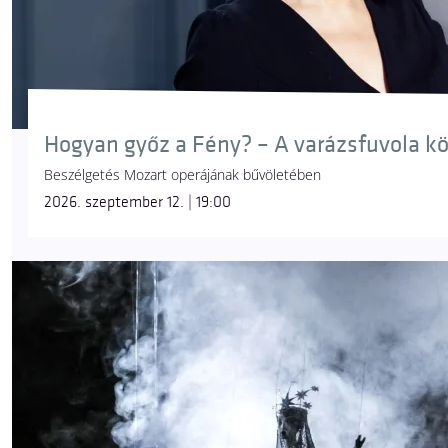
Hogyan győz a Fény? – A varázsfuvola k
Beszélgetés Mozart operájának bűvöletében
2026. szeptember 12. | 19:00