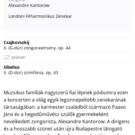
Alexandre Kantorow
Londoni Filharmonikus Zenekar
Csajkovszkij
II. (G-dúr) zongoraverseny, op. 44
szünet
Sibelius
II. (D-dúr) szimfónia, op. 43
Muzsikus famíliák nagyszerű fiai lépnek pódiumra ezen
a koncerten a világ egyik legünnepeltebb zenekarának
társaságában: a karmester családból származó Paavo
Järvi és a hegedűművész szülők gyermekeként
nevelkedett zongorista, Alexandre Kantorow. A dirigens
és a hosszabb szünet után újra Budapestre látogató