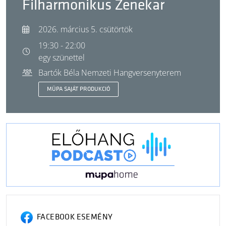
Filharmonikus Zenekar
2026. március 5. csütörtök
19:30 - 22:00
egy szünettel
Bartók Béla Nemzeti Hangversenyterem
MÜPA SAJÁT PRODUKCIÓ
FACEBOOK ESEMÉNY