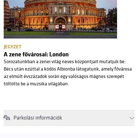
JEGYZET
A zene fővárosai: London
Sorozatunkban a zenei világ neves központjait mutatjuk be:
Bécs után ezúttal a ködös Albionba látogatunk, amely fővárosa
az elmúlt évszázadok során egy valóságos mágnes szerepét
töltötte be a muzsika világában.
Parkolási információk
Felhívjuk látogatóink figyelmét, hogy abban az esetben, amikor a