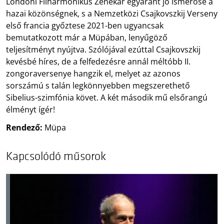
Londoni Filharmonikus Zenekar egyaránt jó ismerőse a
hazai közönségnek, s a Nemzetközi Csajkovszkij Verseny
első francia győztese 2021-ben ugyancsak
bemutatkozott már a Müpában, lenyűgöző
teljesítményt nyújtva. Szólójával ezúttal Csajkovszkij
kevésbé híres, de a felfedezésre annál méltóbb II.
zongoraversenye hangzik el, melyet az azonos
sorszámú s talán legkönnyebben megszerethető
Sibelius-szimfónia követ. A két második mű elsőrangú
élményt ígér!
Rendező:
Müpa
Kapcsolódó műsorok