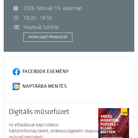
2026. február 15. vasárnap
18:00 - 18:50
Fesztivál Színház
MÜPA SAJÁT PRODUKCIÓ
FACEBOOK ESEMÉNY
NAPTÁRBA MENTÉS
Digitális műsorfüzet
Az előadással kapcsolatos
háttérinformációkért, érdekességekért olvassa
műsorfüzetünket!