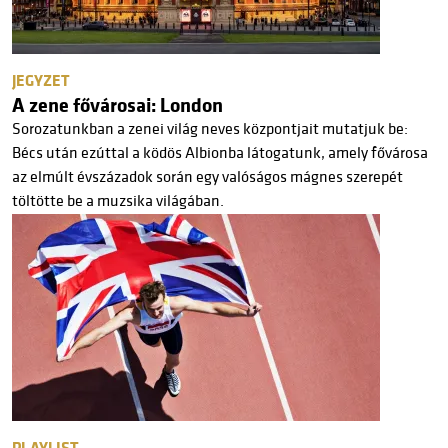
JEGYZET
A zene fővárosai: London
Sorozatunkban a zenei világ neves központjait mutatjuk be:
Bécs után ezúttal a ködös Albionba látogatunk, amely fővárosa
az elmúlt évszázadok során egy valóságos mágnes szerepét
töltötte be a muzsika világában.