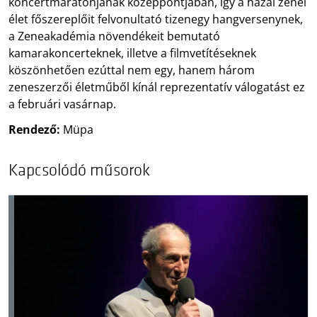
koncertmaratonjának középpontjában, így a hazai zenei
élet főszereplőit felvonultató tizenegy hangversenynek,
a Zeneakadémia növendékeit bemutató
kamarakoncerteknek, illetve a filmvetítéseknek
köszönhetően ezúttal nem egy, hanem három
zeneszerzői életműből kínál reprezentatív válogatást ez
a februári vasárnap.
Rendező:
Müpa
Kapcsolódó műsorok