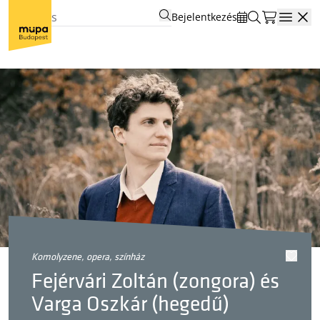
Bejelentkezés
Open
komolyzene, opera, színház
Fejérvári Zoltán (zongora) és
Varga Oszkár (hegedű)