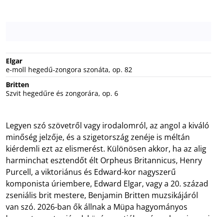
Elgar
e-moll hegedű-zongora szonáta, op. 82
Britten
Szvit hegedűre és zongorára, op. 6
Legyen szó szövetről vagy irodalomról, az angol a kiváló
minőség jelzője, és a szigetország zenéje is méltán
kiérdemli ezt az elismerést. Különösen akkor, ha az alig
harminchat esztendőt élt Orpheus Britannicus, Henry
Purcell, a viktoriánus és Edward-kor nagyszerű
komponista úriembere, Edward Elgar, vagy a 20. század
zseniális brit mestere, Benjamin Britten muzsikájáról
van szó. 2026-ban ők állnak a Müpa hagyományos