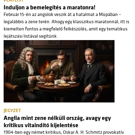
PLAYLIST
Induljon a bemelegítés a maratonra!
Február 15-én az angolok veszik át a hatalmat a Müpában –
legalábbis a zene terén. Ahogy egy klasszikus maratonnál, itt is
kiemelten fontos a megfelelő felkészülés, amit egy tematikus
lejátszási listával segítünk.
JEGYZET
Anglia mint zene nélküli ország, avagy egy
kritikus vitaindító kijelentése
1904-ben egy német kritikus, Oskar A. H. Schmitz provokatív