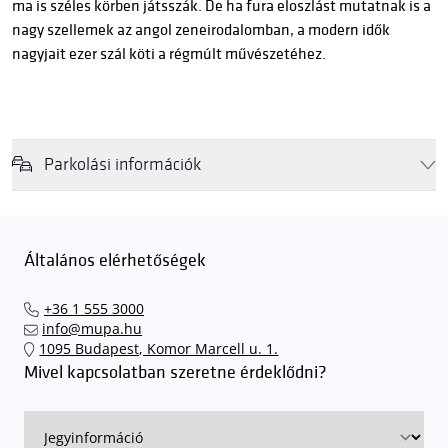
ma is széles körben játsszák. De ha fura eloszlást mutatnak is a
nagy szellemek az angol zeneirodalomban, a modern idők
nagyjait ezer szál köti a régmúlt művészetéhez.
Parkolási információk
Felhívjuk látogatóink figyelmét, hogy abban az esetben, amikor a
Müpa mélygarázsa és kültéri parkolója teljes kapacitással működik,
érkezéskor megnövekedett várakozási idővel érdemes kalkulálni. Ezt
Általános elérhetőségek
elkerülendő,
azt javasoljuk kedves közönségünknek, induljanak
el hozzánk időben, hogy
gyorsan és zökkenőmentesen
+36 1 555 3000
találhassák meg a legideálisabb parkolóhelyet és
kényelmesen
info@mupa.hu
érkezhessenek meg előadásainkra
. A Müpa mélygarázsában a
1095 Budapest, Komor Marcell u. 1.
sorompókat rendszámfelismerő automatika nyitja.
A parkolás
Mivel kapcsolatban szeretne érdeklődni?
ingyenes azon vendégeink számára, akik egy aznapi fizetős
előadásra belépőjeggyel rendelkeznek
. A Müpa parkolási
rendjének részletes leírása
elérhető itt
.