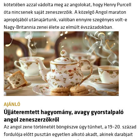
kötetében azzal vádolta meg az angolokat, hogy Henry Purcell
óta nincsenek saját zeneszerzőik. A közelgő Angol maraton
apropójából utánajártunk, valóban ennyire szegényes volt-e
Nagy-Britannia zenei élete az elmúlt évszázadokban.
AJÁNLÓ
Újjáteremtett hagyomány, avagy gyorstalpaló
angol zeneszerzőkről
Az angol zene történetét böngészve úgy tűnhet, a 19–20. század
fordulója előtt pusztán egyetlen alkotó akadt, akinek darabjait