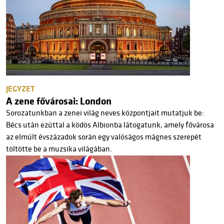
JEGYZET
A zene fővárosai: London
Sorozatunkban a zenei világ neves központjait mutatjuk be:
Bécs után ezúttal a ködös Albionba látogatunk, amely fővárosa
az elmúlt évszázadok során egy valóságos mágnes szerepét
töltötte be a muzsika világában.