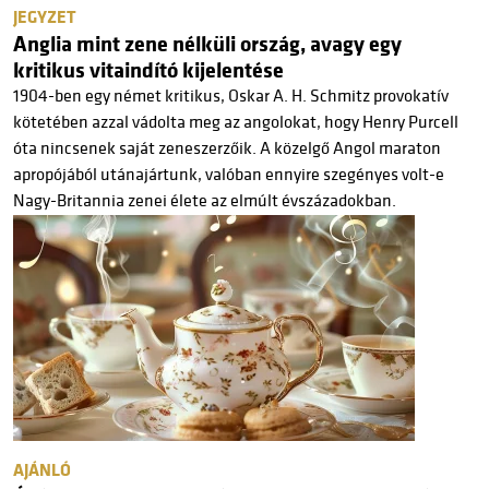
JEGYZET
Anglia mint zene nélküli ország, avagy egy
kritikus vitaindító kijelentése
1904-ben egy német kritikus, Oskar A. H. Schmitz provokatív
kötetében azzal vádolta meg az angolokat, hogy Henry Purcell
óta nincsenek saját zeneszerzőik. A közelgő Angol maraton
apropójából utánajártunk, valóban ennyire szegényes volt-e
Nagy-Britannia zenei élete az elmúlt évszázadokban.
AJÁNLÓ