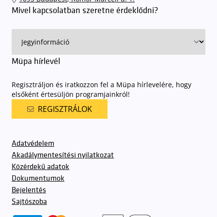
sorompókat rendszámfelismerő automatika nyitja.
A parkolás
Mivel kapcsolatban szeretne érdeklődni?
ingyenes azon vendégeink számára, akik egy aznapi fizetős
előadásra belépőjeggyel rendelkeznek
. A Müpa parkolási
rendjének részletes leírása
elérhető itt
.
Müpa hírlevél
Regisztráljon és iratkozzon fel a Müpa hírlevelére, hogy
elsőként értesüljön programjainkról!
REGISZTRÁLOK
Adatvédelem
Akadálymentesítési nyilatkozat
Közérdekű adatok
Dokumentumok
Bejelentés
Sajtószoba