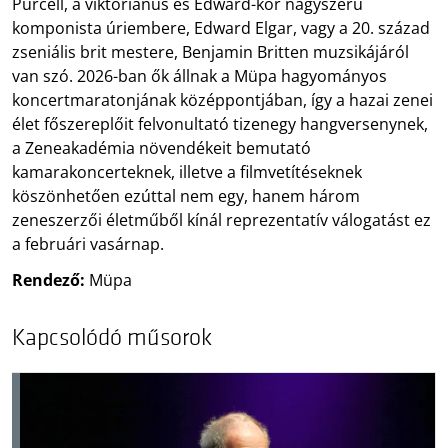
Purcell, a viktoriánus és Edward-kor nagyszerű
komponista úriembere, Edward Elgar, vagy a 20. század
zseniális brit mestere, Benjamin Britten muzsikájáról
van szó. 2026-ban ők állnak a Müpa hagyományos
koncertmaratonjának középpontjában, így a hazai zenei
élet főszereplőit felvonultató tizenegy hangversenynek,
a Zeneakadémia növendékeit bemutató
kamarakoncerteknek, illetve a filmvetítéseknek
köszönhetően ezúttal nem egy, hanem három
zeneszerzői életműből kínál reprezentatív válogatást ez
a februári vasárnap.
Rendező:
Müpa
Kapcsolódó műsorok