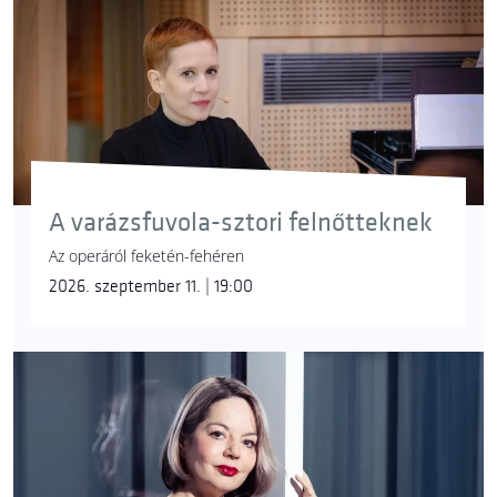
A varázsfuvola-sztori felnőtteknek
Az operáról feketén-fehéren
2026. szeptember 11. | 19:00