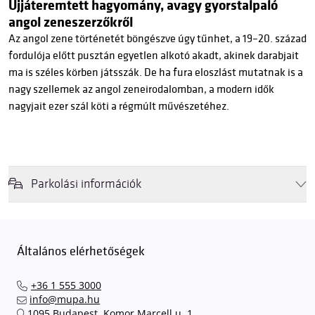
Újjáteremtett hagyomány, avagy gyorstalpaló
angol zeneszerzőkről
Az angol zene történetét böngészve úgy tűnhet, a 19–20. század
fordulója előtt pusztán egyetlen alkotó akadt, akinek darabjait
ma is széles körben játsszák. De ha fura eloszlást mutatnak is a
nagy szellemek az angol zeneirodalomban, a modern idők
nagyjait ezer szál köti a régmúlt művészetéhez.
Parkolási információk
Felhívjuk látogatóink figyelmét, hogy abban az esetben, amikor a
Müpa mélygarázsa és kültéri parkolója teljes kapacitással működik,
érkezéskor megnövekedett várakozási idővel érdemes kalkulálni. Ezt
Általános elérhetőségek
elkerülendő,
azt javasoljuk kedves közönségünknek, induljanak
el hozzánk időben, hogy
gyorsan és zökkenőmentesen
+36 1 555 3000
találhassák meg a legideálisabb parkolóhelyet és
kényelmesen
info@mupa.hu
érkezhessenek meg előadásainkra
. A Müpa mélygarázsában a
1095 Budapest, Komor Marcell u. 1.