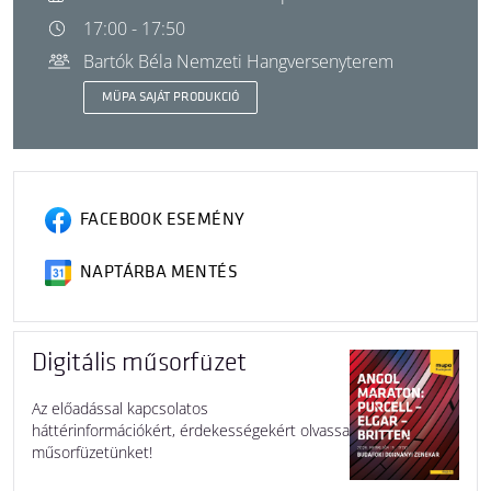
17:00 - 17:50
Bartók Béla Nemzeti Hangversenyterem
MÜPA SAJÁT PRODUKCIÓ
FACEBOOK ESEMÉNY
NAPTÁRBA MENTÉS
Digitális műsorfüzet
Az előadással kapcsolatos
háttérinformációkért, érdekességekért olvassa
műsorfüzetünket!