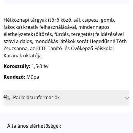
Hétköznapi tárgyak (törölköző, sál, csipesz, gomb,
fakocka) kreatív felhasználásával, mindennapos
élethelyzetek (öltözés, fürdés, teregetés) felidézésével
szövi a dalos, mondókás játékok sorát Hegedűsné Tóth
Zsuzsanna, az ELTE Tanító- és Óvóképző Főiskolai
Karának oktatója.
Korosztály:
1,5-3 év
Rendező:
Müpa
Parkolási információk
Felhívjuk látogatóink figyelmét, hogy abban az esetben, amikor a
Müpa mélygarázsa és kültéri parkolója teljes kapacitással működik,
érkezéskor megnövekedett várakozási idővel érdemes kalkulálni. Ezt
Általános elérhetőségek
elkerülendő,
azt javasoljuk kedves közönségünknek, induljanak