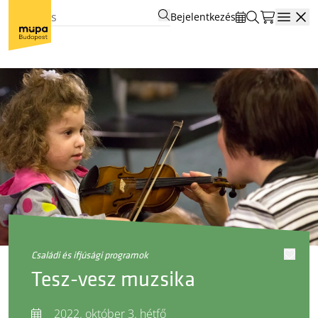
Bejelentkezés
Open
családi és ifjúsági programok
Tesz-vesz muzsika
2022. október 3. hétfő