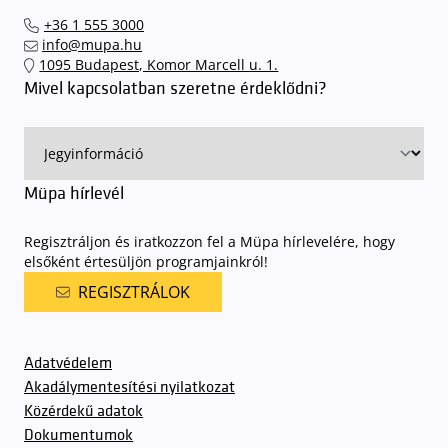
el hozzánk időben, hogy
gyorsan és zökkenőmentesen
+36 1 555 3000
találhassák meg a legideálisabb parkolóhelyet és
kényelmesen
info@mupa.hu
érkezhessenek meg előadásainkra
. A Müpa mélygarázsában a
1095 Budapest, Komor Marcell u. 1.
sorompókat rendszámfelismerő automatika nyitja.
A parkolás
Mivel kapcsolatban szeretne érdeklődni?
ingyenes azon vendégeink számára, akik egy aznapi fizetős
előadásra belépőjeggyel rendelkeznek
. A Müpa parkolási
rendjének részletes leírása
elérhető itt
.
Müpa hírlevél
Regisztráljon és iratkozzon fel a Müpa hírlevelére, hogy
elsőként értesüljön programjainkról!
REGISZTRÁLOK
Adatvédelem
Akadálymentesítési nyilatkozat
Közérdekű adatok
Dokumentumok