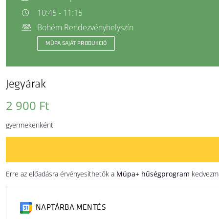
10:45 - 11:15
Bohém Rendezvényhelyszín
MÜPA SAJÁT PRODUKCIÓ
Jegyárak
2 900 Ft
gyermekenként
Erre az előadásra érvényesíthetők a
Müpa+ hűségprogram
kedvezm
NAPTÁRBA MENTÉS