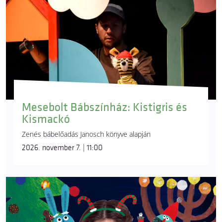
Mesebolt Bábszínház: Kistigris és
Kismackó
Zenés bábelőadás Janosch könyve alapján
2026. november 7. | 11:00