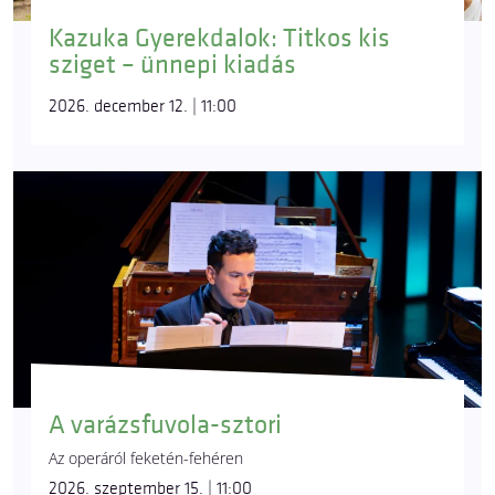
Kazuka Gyerekdalok: Titkos kis
sziget – ünnepi kiadás
2026. december 12. | 11:00
A varázsfuvola-sztori
Az operáról feketén-fehéren
2026. szeptember 15. | 11:00