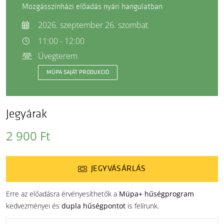
Mozgásszínházi előadás nyári hangulatban
2026. szeptember 26. szombat
11:00 - 12:00
Üvegterem
MÜPA SAJÁT PRODUKCIÓ
Jegyárak
2 900 Ft
JEGYVÁSÁRLÁS
Erre az előadásra érvényesíthetők a
Müpa+ hűségprogram
kedvezményei és
dupla hűségpontot
is felírunk.