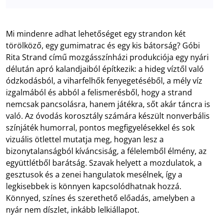
Mi mindenre adhat lehetőséget egy strandon két
törölköző, egy gumimatrac és egy kis bátorság? Góbi
Rita Strand című mozgásszínházi produkciója egy nyári
délután apró kalandjaiból építkezik: a hideg víztől való
ódzkodásból, a viharfelhők fenyegetéséből, a mély víz
izgalmából és abból a felismerésből, hogy a strand
nemcsak pancsolásra, hanem játékra, sőt akár táncra is
való. Az óvodás korosztály számára készült nonverbális
színjáték humorral, pontos megfigyelésekkel és sok
vizuális ötlettel mutatja meg, hogyan lesz a
bizonytalanságból kíváncsiság, a félelemből élmény, az
együttlétből barátság. Szavak helyett a mozdulatok, a
gesztusok és a zenei hangulatok mesélnek, így a
legkisebbek is könnyen kapcsolódhatnak hozzá.
Könnyed, színes és szerethető előadás, amelyben a
nyár nem díszlet, inkább lelkiállapot.