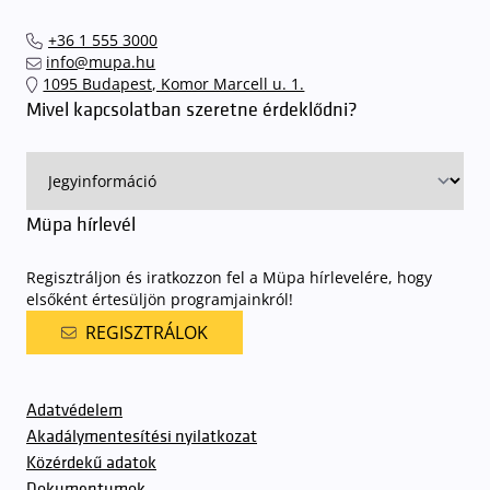
+36 1 555 3000
info@mupa.hu
1095 Budapest, Komor Marcell u. 1.
Mivel kapcsolatban szeretne érdeklődni?
Müpa hírlevél
Regisztráljon és iratkozzon fel a Müpa hírlevelére, hogy
elsőként értesüljön programjainkról!
REGISZTRÁLOK
Adatvédelem
Akadálymentesítési nyilatkozat
Közérdekű adatok
Dokumentumok