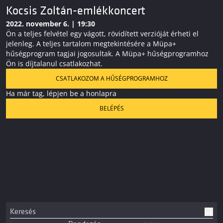
Kocsis Zoltán-emlékkoncert
2022. november 6. | 19:30
Ön a teljes felvétel egy vágott, rövidített verzióját érheti el
jelenleg. A teljes tartalom megtekintésére a Müpa+
hűségprogram tagjai jogosultak. A Müpa+ hűségprogramhoz
Ön is díjtalanul csatlakozhat.
CSATLAKOZOM A HŰSÉGPROGRAMHOZ
Ha már tag, lépjen be a honlapra
BELÉPÉS