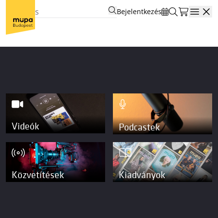
Bejelentkezés
Open
Videók
Podcastek
Közvetítések
Kiadványok