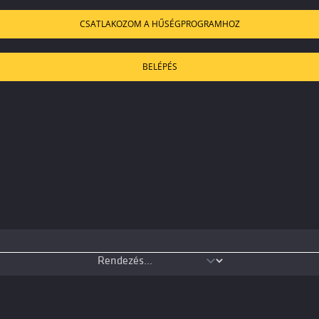
CSATLAKOZOM A HŰSÉGPROGRAMHOZ
BELÉPÉS