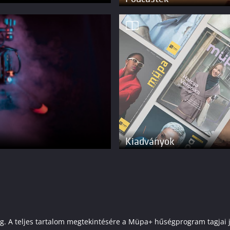
Kiadványok
elenleg. A teljes tartalom megtekintésére a Müpa+ hűségprogram tagj