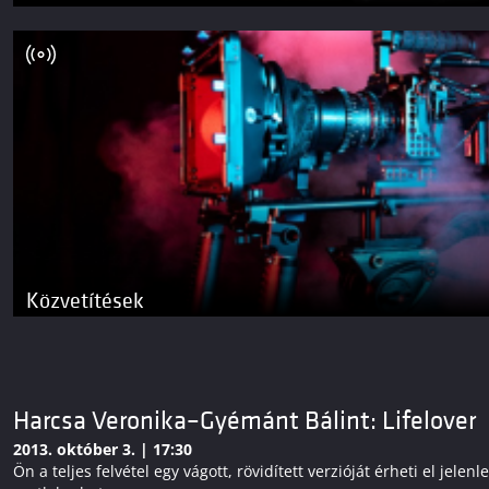
Közvetítések
Harcsa Veronika–Gyémánt Bálint: Lifelover
2013. október 3. | 17:30
Ön a teljes felvétel egy vágott, rövidített verzióját érheti el j