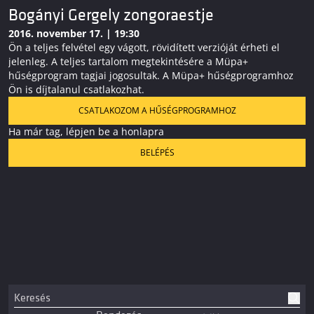
Bogányi Gergely zongoraestje
2016. november 17. | 19:30
Ön a teljes felvétel egy vágott, rövidített verzióját érheti el
jelenleg. A teljes tartalom megtekintésére a Müpa+
hűségprogram tagjai jogosultak. A Müpa+ hűségprogramhoz
Ön is díjtalanul csatlakozhat.
CSATLAKOZOM A HŰSÉGPROGRAMHOZ
Ha már tag, lépjen be a honlapra
BELÉPÉS