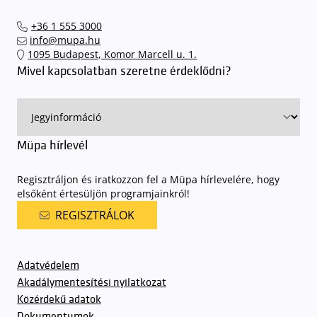
+36 1 555 3000
info@mupa.hu
1095 Budapest, Komor Marcell u. 1.
Mivel kapcsolatban szeretne érdeklődni?
Müpa hírlevél
Regisztráljon és iratkozzon fel a Müpa hírlevelére, hogy
elsőként értesüljön programjainkról!
REGISZTRÁLOK
Adatvédelem
Akadálymentesítési nyilatkozat
Közérdekű adatok
Dokumentumok