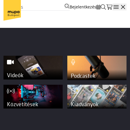
Bejelentkezés
Open
Videók
Podcastek
Közvetítések
Kiadványok