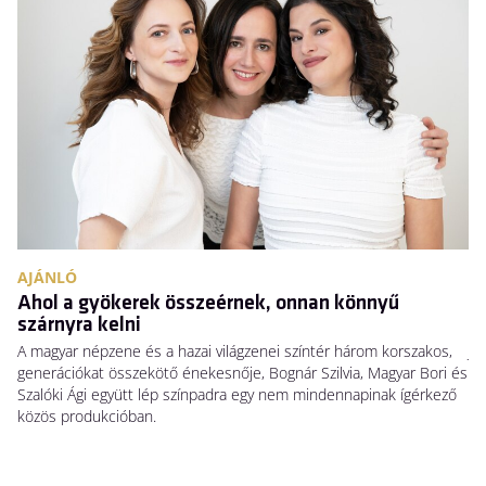
AJÁNLÓ
A
Ahol a gyökerek összeérnek, onnan könnyű
N
szárnyra kelni
Há
A magyar népzene és a hazai világzenei színtér három korszakos,
Ja
generációkat összekötő énekesnője, Bognár Szilvia, Magyar Bori és
Sw
Szalóki Ági együtt lép színpadra egy nem mindennapinak ígérkező
ho
közös produkcióban.