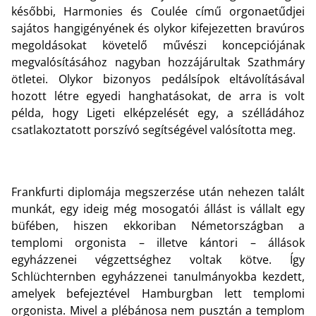
későbbi, Harmonies és Coulée című orgonaetűdjei
sajátos hangigényének és olykor kifejezetten bravúros
megoldásokat követelő művészi koncepciójának
megvalósításához nagyban hozzájárultak Szathmáry
ötletei. Olykor bizonyos pedálsípok eltávolításával
hozott létre egyedi hanghatásokat, de arra is volt
példa, hogy Ligeti elképzelését egy, a szélládához
csatlakoztatott porszívó segítségével valósította meg.
Frankfurti diplomája megszerzése után nehezen talált
munkát, egy ideig még mosogatói állást is vállalt egy
büfében, hiszen ekkoriban Németországban a
templomi orgonista – illetve kántori – állások
egyházzenei végzettséghez voltak kötve. Így
Schlüchternben egyházzenei tanulmányokba kezdett,
amelyek befejeztével Hamburgban lett templomi
orgonista. Mivel a plébánosa nem pusztán a templom