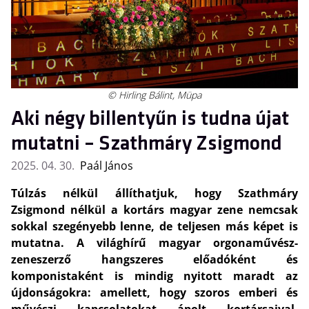
© Hirling Bálint, Müpa
Aki négy billentyűn is tudna újat
mutatni – Szathmáry Zsigmond
2025. 04. 30.
Paál János
Túlzás nélkül állíthatjuk, hogy Szathmáry
Zsigmond nélkül a kortárs magyar zene nemcsak
sokkal szegényebb lenne, de teljesen más képet is
mutatna. A világhírű magyar orgonaművész-
zeneszerző hangszeres előadóként és
komponistaként is mindig nyitott maradt az
újdonságokra: amellett, hogy szoros emberi és
művészi kapcsolatokat ápolt kortársaival,