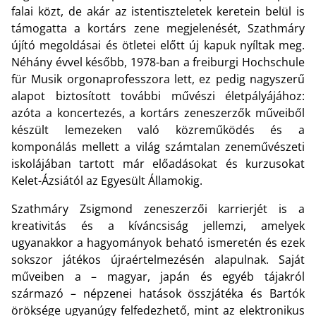
falai közt, de akár az istentiszteletek keretein belül is
támogatta a kortárs zene megjelenését, Szathmáry
újító megoldásai és ötletei előtt új kapuk nyíltak meg.
Néhány évvel később, 1978-ban a freiburgi Hochschule
für Musik orgonaprofesszora lett, ez pedig nagyszerű
alapot biztosított további művészi életpályájához:
azóta a koncertezés, a kortárs zeneszerzők műveiből
készült lemezeken való közreműködés és a
komponálás mellett a világ számtalan zeneművészeti
iskolájában tartott már előadásokat és kurzusokat
Kelet-Ázsiától az Egyesült Államokig.
Szathmáry Zsigmond zeneszerzői karrierjét is a
kreativitás és a kíváncsiság jellemzi, amelyek
ugyanakkor a hagyományok beható ismeretén és ezek
sokszor játékos újraértelmezésén alapulnak. Saját
műveiben a – magyar, japán és egyéb tájakról
származó – népzenei hatások összjátéka és Bartók
öröksége ugyanúgy felfedezhető, mint az elektronikus