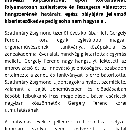
folyamatosan szélesítette és feszegette választott
hangszerének határait, egész pályájára jellemző
kísérletezőkedve pedig soha nem hagyta el.
Szathmáry Zsigmond tizenöt éves korában lett Gergely
Ferenc – kora egyik legkiválóbb magyar
orgonaművészének – tanítványa, középiskolai és
zeneakadémiai évei alatt mindvégig kitartottak egymás
mellett. Gergely Ferenc nagy hangsúlyt fektetett az
improvizáció és az innováció jelentőségére, szabadon
értelmezte a zenét, és tanítványait is erre bátorította.
Szathmáry Zsigmond újdonságokra nyitott szemlélete,
valamint a saját zeneműveiben és előadásaiban
később felbukkanó friss megoldások, bátor kísérletek
nagyban köszönhetők Gergely Ferenc korai
útmutatásának.
A hatvanas évekre jellemző kultúrpolitikai helyzet
finoman szólva sem kedvezett a fiatal