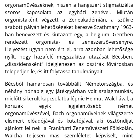
orgonaművészeknek, hiszen a hangszert stigmatizálta
szoros kapcsolata az egyházi zenével. Miután
orgonistaként végzett a Zeneakadémián, a szűkre
szabott pályán lehetőségeket keresve Szathmáry 1963-
ban benevezett és kiutazott egy, a belgiumi Gentben
rendezett orgonista- és zeneszerzőversenyre.
Helyezést ugyan nem ért el, arra azonban lehetősége
nyílt, hogy hazafelé megszakítsa utazását Bécsben,
„disszidensként” ideiglenesen az osztrák fővárosban
telepedjen le, és itt folytassa tanulmányait.
Bécsből hamarosan továbbállt Németországba, és
néhány hónapig egy játékgyárban volt szalagmunkás,
mielőtt sikerült kapcsolatba lépnie Helmut Walchával, a
korszak egyik legjelentősebb német
orgonaművészével, Bach orgonaműveinek világszerte
elismert előadójával és kutatójával, aki ösztöndíjat
ajánlott fel neki a Frankfurti Zeneművészeti Főiskolán.
Walcha teljesen más szemléletet képviselt, mint