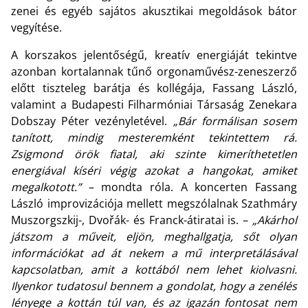
zenei és egyéb sajátos akusztikai megoldások bátor
vegyítése.
A korszakos jelentőségű, kreatív energiáját tekintve
azonban kortalannak tűnő orgonaművész-zeneszerző
előtt tiszteleg barátja és kollégája, Fassang László,
valamint a Budapesti Filharmóniai Társaság Zenekara
Dobszay Péter vezényletével.
„Bár formálisan sosem
tanított, mindig mesteremként tekintettem rá.
Zsigmond örök fiatal, aki szinte kimeríthetetlen
energiával kíséri végig azokat a hangokat, amiket
megalkotott.”
– mondta róla. A koncerten Fassang
László improvizációja mellett megszólalnak Szathmáry
Muszorgszkij-, Dvořák- és Franck-átiratai is. –
„Akárhol
játszom a műveit, eljön, meghallgatja, sőt olyan
információkat ad át nekem a mű interpretálásával
kapcsolatban, amit a kottából nem lehet kiolvasni.
Ilyenkor tudatosul bennem a gondolat, hogy a zenélés
lényege a kottán túl van, és az igazán fontosat nem