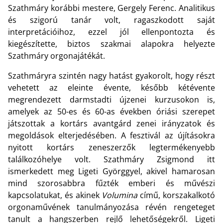
Szathmáry korábbi mestere, Gergely Ferenc. Analitikus
és szigorú tanár volt, ragaszkodott saját
interpretációihoz, ezzel jól ellenpontozta és
kiegészítette, biztos szakmai alapokra helyezte
Szathmáry orgonajátékát.
Szathmáryra szintén nagy hatást gyakorolt, hogy részt
vehetett az eleinte évente, később kétévente
megrendezett darmstadti újzenei kurzusokon is,
amelyek az 50-es és 60-as években óriási szerepet
játszottak a kortárs avantgárd zenei irányzatok és
megoldások elterjedésében. A fesztivál az újításokra
nyitott kortárs zeneszerzők legtermékenyebb
találkozóhelye volt. Szathmáry Zsigmond itt
ismerkedett meg Ligeti Györggyel, akivel hamarosan
mind szorosabbra fűzték emberi és művészi
kapcsolatukat, és akinek
Volumina
című, korszakalkotó
orgonaművének tanulmányozása révén rengeteget
tanult a hangszerben rejlő lehetőségekről. Ligeti