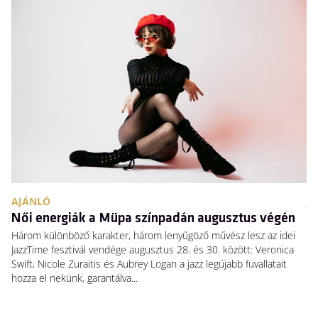
AJÁNLÓ
JE
Női energiák a Müpa színpadán augusztus végén
H
Három különböző karakter, három lenyűgöző művész lesz az idei
El
JazzTime fesztivál vendége augusztus 28. és 30. között: Veronica
me
Swift, Nicole Zuraitis és Aubrey Logan a jazz legújabb fuvallatait
sz
hozza el nekünk, garantálva...
ke