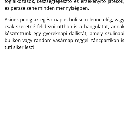
foglalkozások, készségfejlesztő és érzékenyítő játékok,
és persze zene minden mennyiségben.
Akinek pedig az egész napos buli sem lenne elég, vagy
csak szeretné felidézni otthon is a hangulatot, annak
készítettünk egy gyereknapi dallistát, amely szülinapi
bulikon vagy random vasárnap reggeli táncpartikon is
tuti siker lesz!