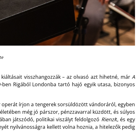
te
 kiáltásait visszhangozzák – az olvasó azt hihetné, már
A
9-ben Rigából Londonba tartó hajó egyik utasa, bizonyos
operát írjon a tengerek sorsüldözött vándoráról, egyben
életében még jó párszor, pénzzavarral küzdött, és súlyos
ában játszódó, politikai viszályt feldolgozó
Rienzi
t, és egy
t nyilvánosságra kellett volna hoznia, a hitelezők pedig