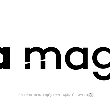
HÍREK
PORTRÉ
INTERJÚ
JEGYZET
AJÁNLÓ
PLAYLIST