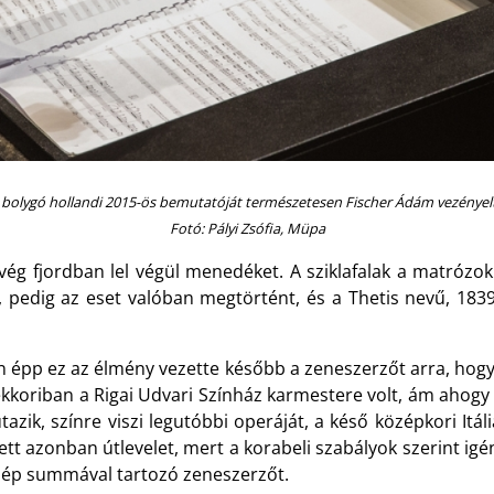
 bolygó hollandi 2015-ös bemutatóját természetesen Fischer Ádám vezényel
Fotó: Pályi Zsófia, Müpa
ég fjordban lel végül menedéket. A sziklafalak a matrózok
 pedig az eset valóban megtörtént, és a Thetis nevű, 183
épp ez az élmény vezette később a zeneszerzőt arra, hogy 
koriban a Rigai Udvari Színház karmestere volt, ám ahogy 
ik, színre viszi legutóbbi operáját, a késő középkori Itáli
azonban útlevelet, mert a korabeli szabályok szerint igényé
szép summával tartozó zeneszerzőt.