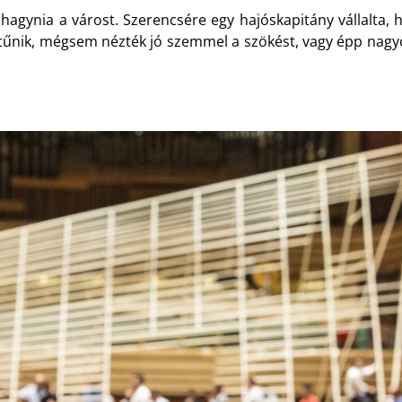
 elhagynia a várost. Szerencsére egy hajóskapitány vállalta,
y tűnik, mégsem nézték jó szemmel a szökést, vagy épp nagy