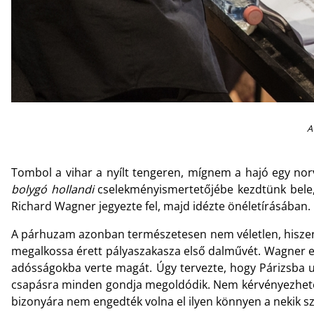
A
Tombol a vihar a nyílt tengeren, mígnem a hajó egy norv
bolygó hollandi
cselekményismertetőjébe kezdtünk bele,
Richard Wagner jegyezte fel, majd idézte önéletírásában.
A párhuzam azonban természetesen nem véletlen, hiszen 
megalkossa érett pályaszakasza első dalművét. Wagner ek
adósságokba verte magát. Úgy tervezte, hogy Párizsba utaz
csapásra minden gondja megoldódik. Nem kérvényezhetett 
bizonyára nem engedték volna el ilyen könnyen a nekik 