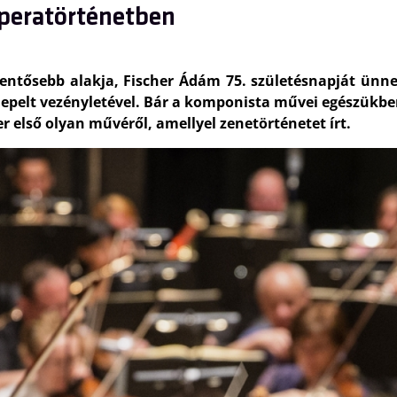
operatörténetben
lentősebb alakja, Fischer Ádám 75. születésnapját ün
nnepelt vezényletével. Bár a komponista művei egészükb
r első olyan művéről, amellyel zenetörténetet írt.