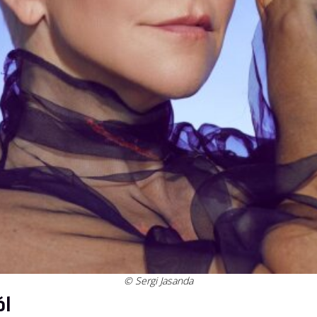
© Sergi Jasanda
ól