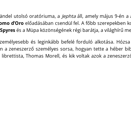
ändel utolsó oratóriuma, a
Jephta
áll, amely május 9-én a
Pomo d’Oro
előadásában csendül fel. A főbb szerepekben k
 Spyres
és a Müpa közönségének régi barátja, a világhírű 
személyesebb és leginkább befelé forduló alkotása. Hózs
en a zeneszerző személyes sorsa, hogyan tette a héber bib
librettista, Thomas Morell, és kik voltak azok a zeneszerz