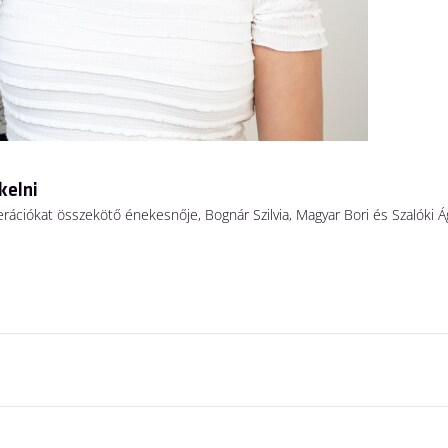
kelni
erációkat összekötő énekesnője, Bognár Szilvia, Magyar Bori és Szalóki