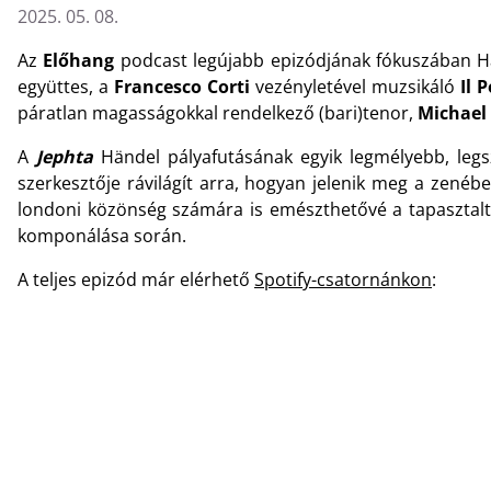
2025. 05. 08.
Az
Előhang
podcast legújabb epizódjának fókuszában H
együttes, a
Francesco Corti
vezényletével muzsikáló
Il 
páratlan magasságokkal rendelkező (bari)tenor,
Michael
A
Jephta
Händel pályafutásának egyik legmélyebb, leg
szerkesztője rávilágít arra, hogyan jelenik meg a zenéb
londoni közönség számára is emészthetővé a tapasztalt 
komponálása során.
A teljes epizód már elérhető
Spotify-csatornánkon
: