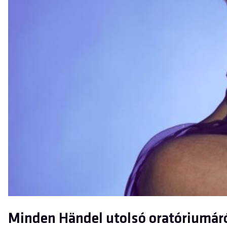
Minden Händel utolsó oratóriumár