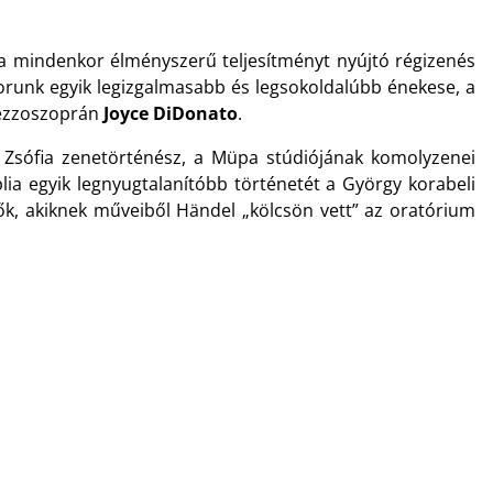
 a mindenkor élményszerű teljesítményt nyújtó régizenés
orunk egyik legizgalmasabb és legsokoldalúbb énekese, a
mezzoszoprán
Joyce DiDonato
.
a Zsófia zenetörténész, a Müpa stúdiójának komolyzenei
lia egyik legnyugtalanítóbb történetét a György korabeli
ők, akiknek műveiből Händel „kölcsön vett” az oratórium