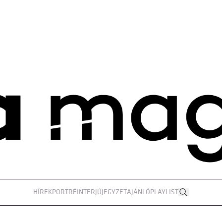
HÍREK
PORTRÉ
INTERJÚ
JEGYZET
AJÁNLÓ
PLAYLIST