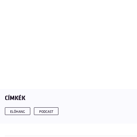
CÍMKÉK
ELŐHANG
PODCAST