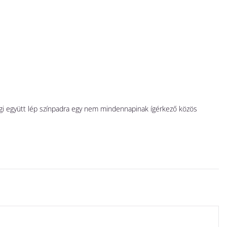
A
N
 Ági együtt lép színpadra egy nem mindennapinak ígérkező közös
Há
ga