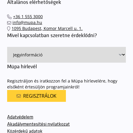
Általános elérhetőségek
+36 1 555 3000
info@mupa.hu
1095 Budapest, Komor Marcell u. 1.
Mivel kapcsolatban szeretne érdeklődni?
Müpa hírlevél
Regisztráljon és iratkozzon fel a Müpa hírlevelére, hogy
elsőként értesüljön programjainkról!
REGISZTRÁLOK
Adatvédelem
Akadálymentesítési nyilatkozat
Közérdekű adatok