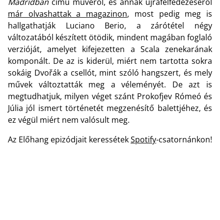
Madridban
című művéről, és annak újrafelfedezéséről
már olvashattak a magazinon
, most pedig meg is
hallgathatják Luciano Berio, a zárótétel négy
változatából készített ötödik, mindent magában foglaló
verzióját, amelyet kifejezetten a Scala zenekarának
komponált. De az is kiderül, miért nem tartotta sokra
sokáig Dvořák a csellót, mint szóló hangszert, és mely
művek változtatták meg a véleményét. De azt is
megtudhatjuk, milyen véget szánt Prokofjev Rómeó és
Júlia jól ismert történetét megzenésítő balettjéhez, és
ez végül miért nem valósult meg.
Az Előhang epizódjait keressétek
Spotify
-csatornánkon!