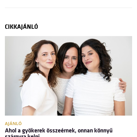
CIKKAJÁNLÓ
AJÁNLÓ
A
Ahol a gyökerek összeérnek, onnan könnyű
N
szárnyra kelni