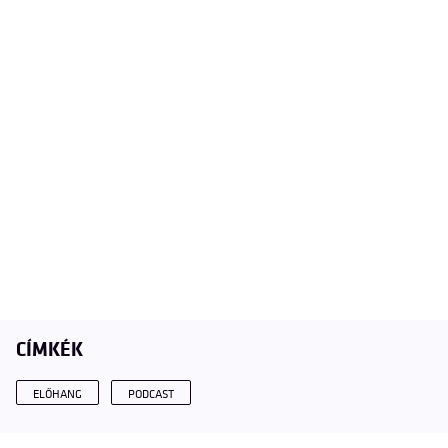
CÍMKÉK
ELŐHANG
PODCAST