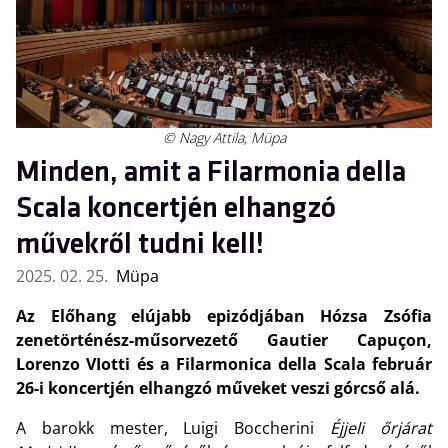
© Nagy Attila, Müpa
Minden, amit a Filarmonia della
Scala koncertjén elhangzó
művekről tudni kell!
2025. 02. 25.
Müpa
Az Előhang elújabb epizódjában Hózsa Zsófia
zenetörténész-műsorvezető Gautier Capuçon,
Lorenzo VIotti és a Filarmonica della Scala február
26-i koncertjén elhangzó műveket veszi górcső alá.
A barokk mester, Luigi Boccherini
Éjjeli őrjárat