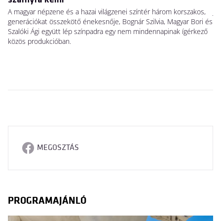
Há
A magyar népzene és a hazai világzenei színtér három korszakos,
Ja
generációkat összekötő énekesnője, Bognár Szilvia, Magyar Bori és
Sw
Szalóki Ági együtt lép színpadra egy nem mindennapinak ígérkező
ho
közös produkcióban.
MEGOSZTÁS
PROGRAMAJÁNLÓ