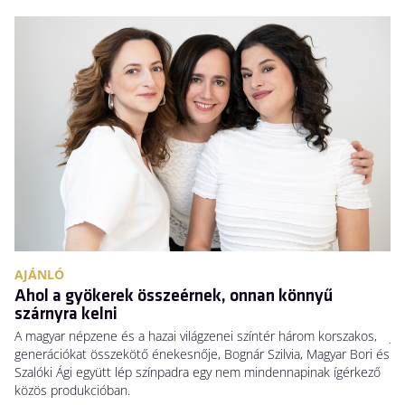
AJÁNLÓ
A
Ahol a gyökerek összeérnek, onnan könnyű
N
szárnyra kelni
Há
A magyar népzene és a hazai világzenei színtér három korszakos,
Ja
generációkat összekötő énekesnője, Bognár Szilvia, Magyar Bori és
Sw
Szalóki Ági együtt lép színpadra egy nem mindennapinak ígérkező
ho
közös produkcióban.