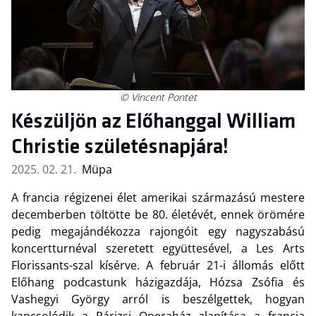
© Vincent Pontet
Készüljön az Előhanggal William
Christie születésnapjára!
2025. 02. 21.
Müpa
A francia régizenei élet amerikai származású mestere
decemberben töltötte be 80. életévét, ennek örömére
pedig megajándékozza rajongóit egy nagyszabású
koncertturnéval szeretett együttesével, a Les Arts
Florissants-szal kísérve. A február 21-i állomás előtt
Előhang podcastunk házigazdája, Hózsa Zsófia és
Vashegyi György arról is beszélgettek, hogyan
kapcsolódik a Párizsi Operaház alapítása a francia