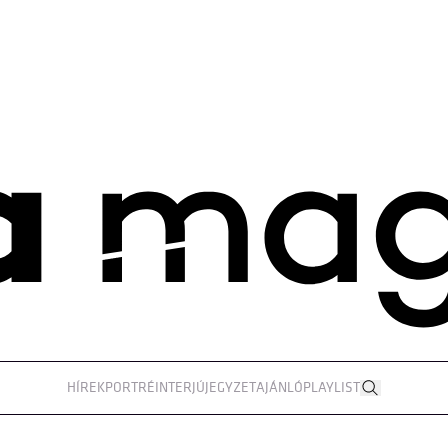
HÍREK
PORTRÉ
INTERJÚ
JEGYZET
AJÁNLÓ
PLAYLIST