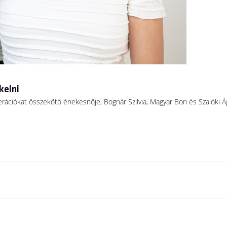
kelni
erációkat összekötő énekesnője, Bognár Szilvia, Magyar Bori és Szalóki