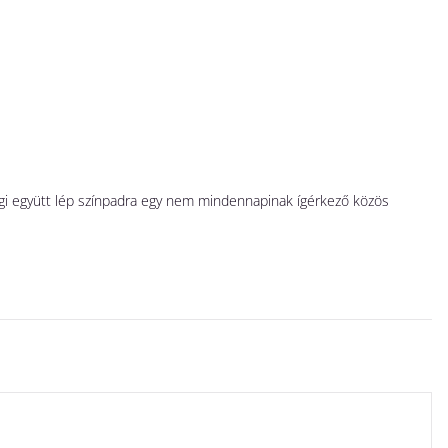
A
N
 Ági együtt lép színpadra egy nem mindennapinak ígérkező közös
Há
ga