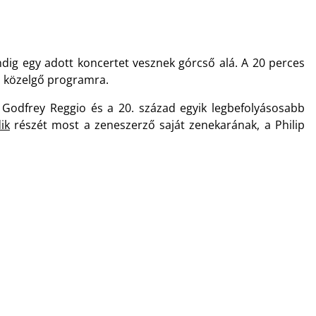
ig egy adott koncertet vesznek górcső alá. A 20 perces
a közelgő programra.
 Godfrey Reggio és a 20. század egyik legbefolyásosabb
ik
részét most a zeneszerző saját zenekarának, a Philip