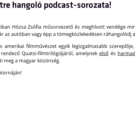
rtre hangoló podcast-sorozata!
aiban Hózsa Zsófia műsorvezető és meghívott vendége mind
már az autóban vagy épp a tömegközlekedésen ráhangolódj 
s amerikai filmművészet egyik legizgalmasabb szereplője,
 rendező Quatsi-filmtrilógiájáról, amelynek
első
és
harmad
eti meg a magyar közönség.
atornáján!