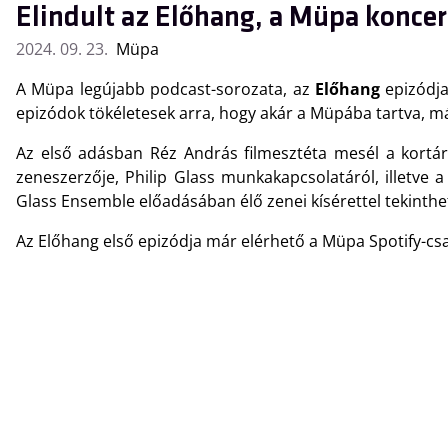
Elindult az Előhang, a Müpa konce
2024. 09. 23.
Müpa
A Müpa legújabb podcast-sorozata, az
Előhang
epizódj
epizódok tökéletesek arra, hogy akár a Müpába tartva, 
Az első adásban Réz András filmesztéta mesél a kortár
zeneszerzője, Philip Glass munkakapcsolatáról, illetve a
Glass Ensemble előadásában élő zenei kísérettel tekinth
Az Előhang első epizódja már elérhető a Müpa Spotify-cs