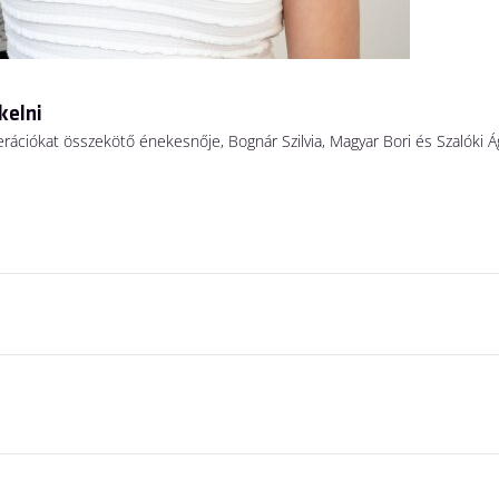
kelni
erációkat összekötő énekesnője, Bognár Szilvia, Magyar Bori és Szalóki