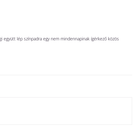
A
N
 Ági együtt lép színpadra egy nem mindennapinak ígérkező közös
Há
ga