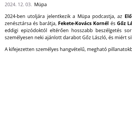
2024. 12. 03.
Müpa
2024-ben utoljára jelentkezik a Müpa podcastja, az
El
zenésztársa és barátja,
Fekete-Kovács Kornél
és
Gőz L
eddigi epizódoktól eltérően hosszabb beszélgetés so
személyesen neki ajánlott darabot Gőz László, és miért 
A kifejezetten személyes hangvételű, megható pillanatok