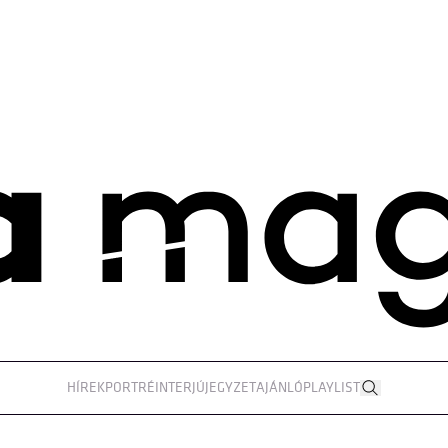
HÍREK
PORTRÉ
INTERJÚ
JEGYZET
AJÁNLÓ
PLAYLIST