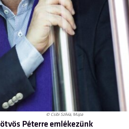
© Csibi Szilvia, Müpa
Eötvös Péterre emlékezünk