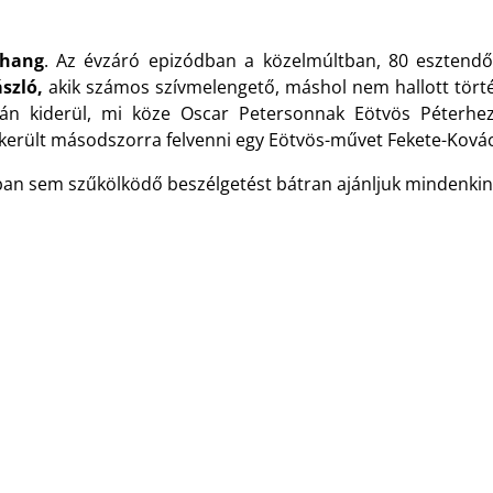
őhang
. Az évzáró epizódban a közelmúltban, 80 esztendő
ászló,
akik számos szívmelengető, máshol nem hallott tört
rán kiderül, mi köze Oscar Petersonnak Eötvös Péterhez
sikerült másodszorra felvenni egy Eötvös-művet Fekete-Ková
ban sem szűkölködő beszélgetést bátran ajánljuk mindenkin