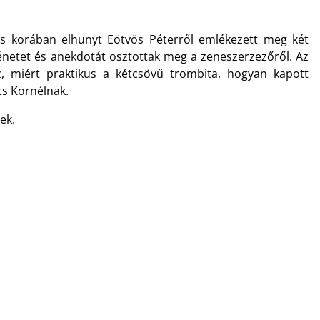
s korában elhunyt Eötvös Péterről emlékezett meg két
énetet és anekdotát osztottak meg a zeneszerzezőről.
Az
, miért praktikus a kétcsövű trombita, hogyan kapott
cs Kornélnak.
ek.