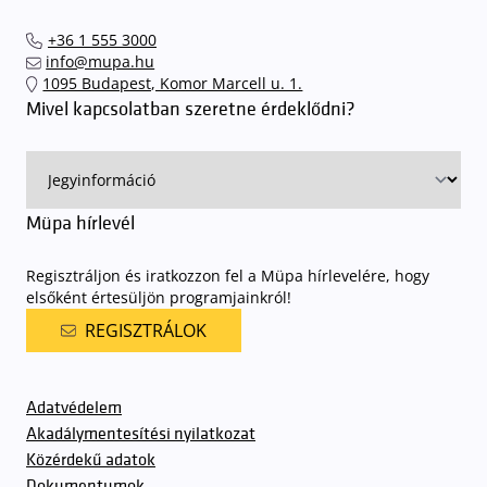
+36 1 555 3000
info@mupa.hu
1095 Budapest, Komor Marcell u. 1.
Mivel kapcsolatban szeretne érdeklődni?
Müpa hírlevél
Regisztráljon és iratkozzon fel a Müpa hírlevelére, hogy
elsőként értesüljön programjainkról!
REGISZTRÁLOK
Adatvédelem
Akadálymentesítési nyilatkozat
Közérdekű adatok
Dokumentumok