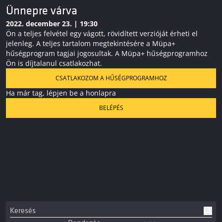
Ünnepre várva
2022. december 23. | 19:30
Ön a teljes felvétel egy vágott, rövidített verzióját érheti el
jelenleg. A teljes tartalom megtekintésére a Müpa+
hűségprogram tagjai jogosultak. A Müpa+ hűségprogramhoz
Ön is díjtalanul csatlakozhat.
CSATLAKOZOM A HŰSÉGPROGRAMHOZ
Ha már tag, lépjen be a honlapra
BELÉPÉS