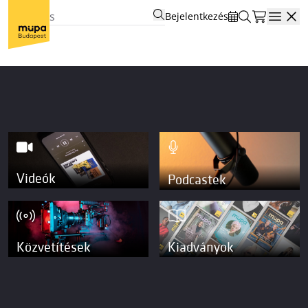
Bejelentkezés
Open
Videók
Podcastek
Közvetítések
Kiadványok